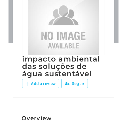
Patronos
Junta Local Desarrollo 
Adiestramientos
impacto ambiental
Eventos
das soluções de
água sustentável
Sobre Nosotros
Add a review
Seguir
Contacto
Overview