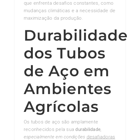
que enfrenta desafios constantes, como
mudanças climáticas e a necessidade de
maximização da produção.
Durabilidade
dos Tubos
de Aço em
Ambientes
Agrícolas
Os tubos de aço são amplamente
reconhecidos pela sua
durabilidade
,
especialmente em condições
desafiadoras