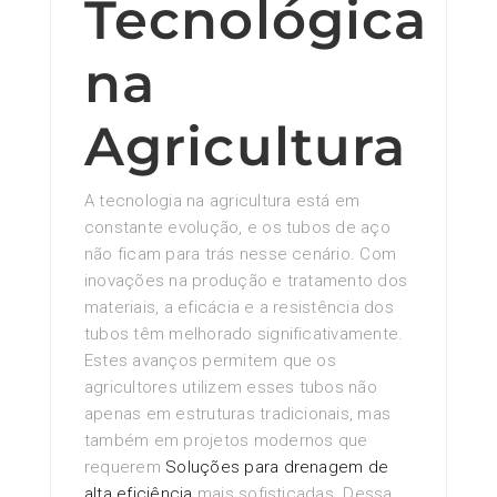
Tecnológica
na
Agricultura
A tecnologia na agricultura está em
constante evolução, e os tubos de aço
não ficam para trás nesse cenário. Com
inovações na produção e tratamento dos
materiais, a eficácia e a resistência dos
tubos têm melhorado significativamente.
Estes avanços permitem que os
agricultores utilizem esses tubos não
apenas em estruturas tradicionais, mas
também em projetos modernos que
requerem
Soluções para drenagem de
alta eficiência
mais sofisticadas. Dessa