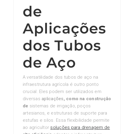
de
Aplicações
dos Tubos
de Aço
A versatilidade dos tubos de aço na
infraestrutura agrícola é outro ponto
crucial. Eles podem ser utilizados em
diversas
aplicações
, como na construção
de
sistemas de irrigação, poços
artesianos, e estruturas de suporte para
estufas e silos. Essa flexibilidade permite
ao agricultor
soluções para drenagem de