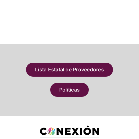
Lista Estatal de Proveedores
Políticas