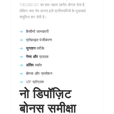
100,000 GC का कम पहला खरीद बोनस देता है,
लेकिन कम गेम लागत इसे प्रतिस्पर्धियों के मुकाबले
संतुलित कर देती है।
कैसीनो
जानकारी
प्रोफ़ाइल पंजीकरण
भुगतान
तरीके
गेम्स और
प्रदाता
अंतिम
स्कोर
बोनस और प्रमोशन
VIP प्रोग्राम
नो डिपॉज़िट
बोनस समीक्षा