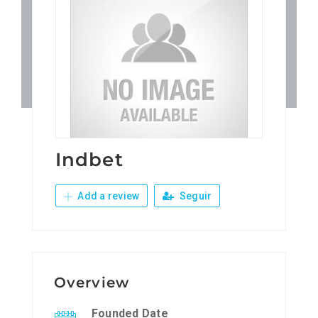
Patronos
Junta Local Desarrollo 
Adiestramientos
Eventos
Indbet
Add a review
Seguir
Sobre Nosotros
Contacto
Overview
Founded Date