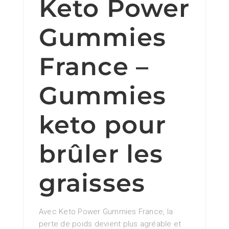
Keto Power
Gummies
France –
Gummies
keto pour
brûler les
graisses
Avec Keto Power Gummies France, la
perte de poids devient plus agréable et