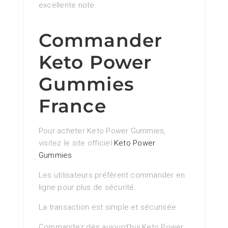
excellente note.
Commander
Keto Power
Gummies
France
Pour acheter Keto Power Gummies,
visitez le site officiel
Keto Power
Gummies
.
Les utilisateurs préfèrent commander en
ligne pour plus de sécurité.
La transaction est simple et sécurisée.
Commandez dès aujourd’hui Keto Power