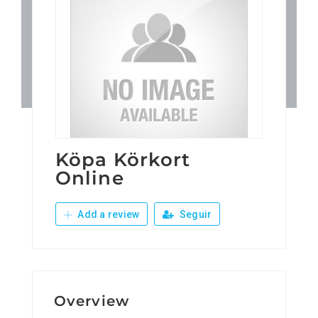
Patronos
Junta Local Desarrollo 
Adiestramientos
Eventos
Köpa Körkort
Online
Sobre Nosotros
Add a review
Seguir
Contacto
Overview