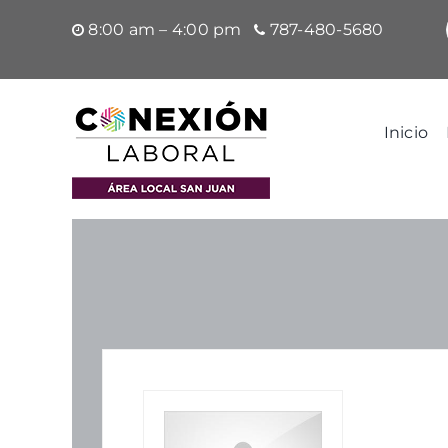
Saltar
8:00 am – 4:00 pm
787-480-5680
al
contenido
Inicio