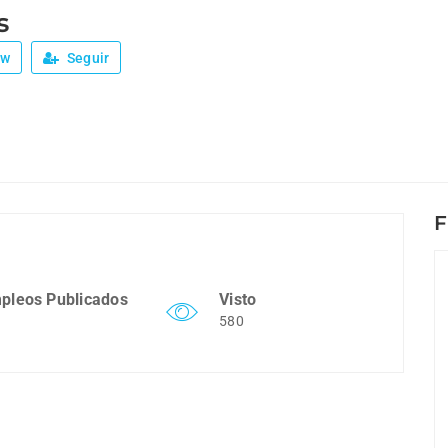
s
ew
Seguir
F
pleos Publicados
Visto
580