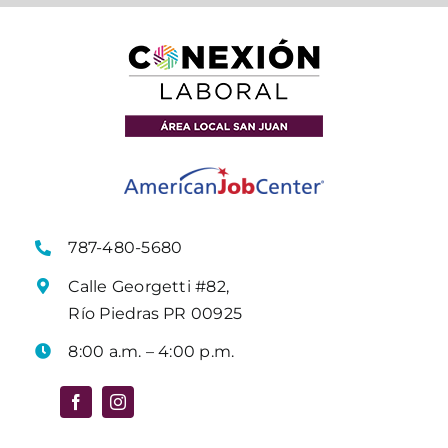
787-480-5680
Calle Georgetti #82,
Río Piedras PR 00925
8:00 a.m. – 4:00 p.m.