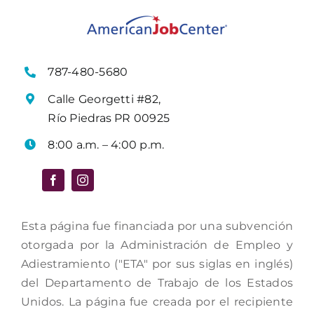
787-480-5680
Calle Georgetti #82,
Río Piedras PR 00925
8:00 a.m. – 4:00 p.m.
Esta página fue financiada por una subvención
otorgada por la Administración de Empleo y
Adiestramiento ("ETA" por sus siglas en inglés)
del Departamento de Trabajo de los Estados
Unidos. La página fue creada por el recipiente