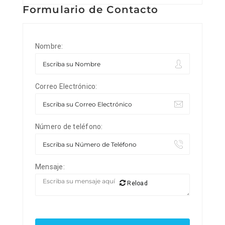
Formulario de Contacto
Nombre:
Correo Electrónico:
Número de teléfono:
Mensaje:
Reload