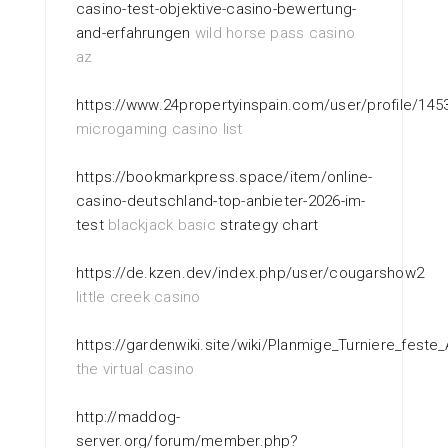
casino-test-objektive-casino-bewertung-
and-erfahrungen
wild horse pass casino
az
https://www.24propertyinspain.com/user/profile/145
microgaming casino list
https://bookmarkpress.space/item/online-
casino-deutschland-top-anbieter-2026-im-
test
blackjack basic
strategy chart
https://de.kzen.dev/index.php/user/cougarshow2
little creek casino
https://gardenwiki.site/wiki/Planmige_Turniere_fest
the virtual casino
http://maddog-
server.org/forum/member.php?