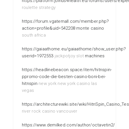
https://platform.joinus4health.eu/forums/users/expe
roulette strategy
https://forum.vgatemall.com/member.php?
action=profile&uid=542208
monte casino
south africa
https://gaiaathome.eu/gaiaathome/show_user.php?
userid=1972553
jackpotjoy slot
machines
https://headlinebeacon.space/item/hitnspin-
ppromo-code-die-besten-casino-boni-bei-
hitnspin
new york new york casino las
vegas
https://architecturewiki.site/wiki/HitnSpin_Casino_Te
river rock casino vancouver
https://www.demilked.com/author/octavetin2/