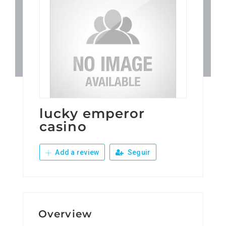
Patronos
Junta Local Desarrollo 
Adiestramientos
Eventos
lucky emperor
casino
Sobre Nosotros
Add a review
Seguir
Contacto
Overview