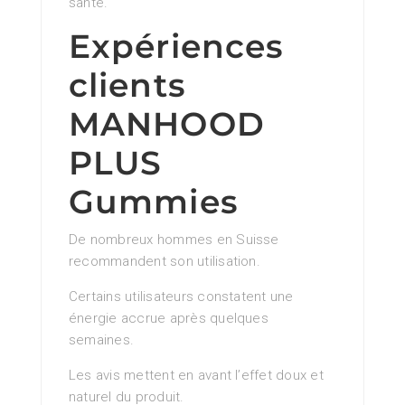
santé.
Expériences
clients
MANHOOD
PLUS
Gummies
De nombreux hommes en Suisse
recommandent son utilisation.
Certains utilisateurs constatent une
énergie accrue après quelques
semaines.
Les avis mettent en avant l’effet doux et
naturel du produit.