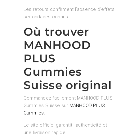
Les retours confirment l’absence d’effets
secondaires connus.
Où trouver
MANHOOD
PLUS
Gummies
Suisse original
Commandez facilement MANHOOD PLUS
Gummies Suisse sur
MANHOOD PLUS
Gummies
.
Le site officiel garantit l’authenticité et
une livraison rapide.