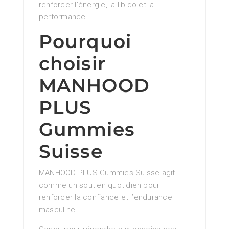
renforcer l’énergie, la libido et la
performance.
Pourquoi
choisir
MANHOOD
PLUS
Gummies
Suisse
MANHOOD PLUS Gummies Suisse agit
comme un soutien quotidien pour
renforcer la confiance et l’endurance
masculine.