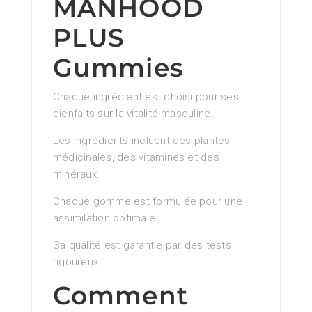
MANHOOD
PLUS
Gummies
Chaque ingrédient est choisi pour ses
bienfaits sur la vitalité masculine.
Les ingrédients incluent des plantes
médicinales, des vitamines et des
minéraux.
Chaque gomme est formulée pour une
assimilation optimale.
Sa qualité est garantie par des tests
rigoureux.
Comment