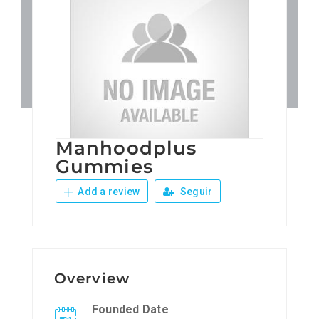
Patronos
Junta Local Desarrollo 
Adiestramientos
Manhoodplus
Eventos
Gummies
Add a review
Seguir
Sobre Nosotros
Contacto
Overview
Founded Date