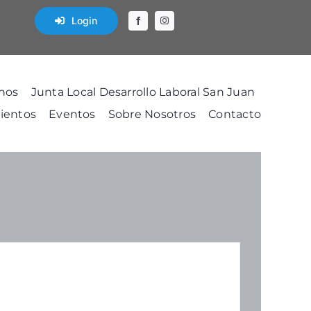
Login
nos
Junta Local Desarrollo Laboral San Juan
ientos
Eventos
Sobre Nosotros
Contacto