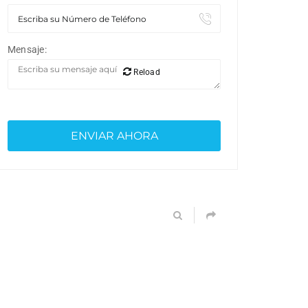
Mensaje:
Reload