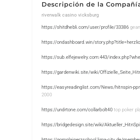
Descripción de la Compañí
riverwalk casino vicksburg
https://shitdhebli.com/user/profile/33386
geant
https://ondashboard.win/story.php?title=herzl
https://sub.elfejewelry.com:443/index.php?wh
https://gardenwiki.site/wiki/Offizielle_Seite_H
https://easyreadinglist.com/News/hitnspin-ppr
2000
https://undrtone.com/collarbolt40
top poker pl
https://bridgedesign.site/wiki/Aktueller_Hitn
https://qomplainerzschool.lima-city.de/membe