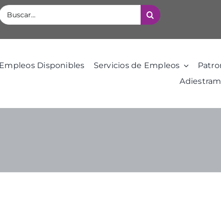
Buscar:
Empleos Disponibles
Servicios de Empleos
Patro
Adiestram