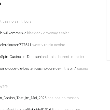
a
 casino saint louis
ich-willkommen-2
blackjack driveway sealer
eelerclausen777541
west virginia casino
itnSpin_Casino_in_Deutschland
saint laurent le minier
omo-code-die-besten-casino-boni-bei-hitnspin/
casino
ayers
Spin_Casino_Test_im_Mai_2026
casinos en mexico
r.php?action=profile&uid=51016
live casino online