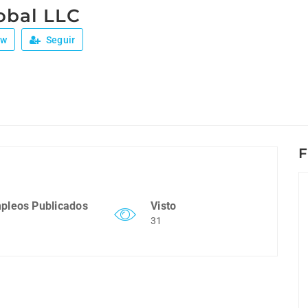
obal LLC
ew
Seguir
F
pleos Publicados
Visto
31