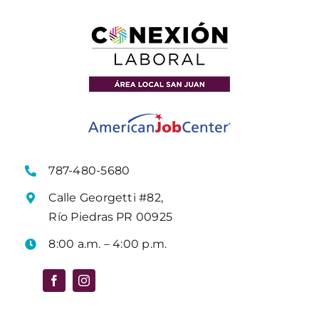
787-480-5680
Calle Georgetti #82,
Río Piedras PR 00925
8:00 a.m. – 4:00 p.m.