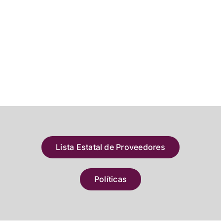
Lista Estatal de Proveedores
Políticas