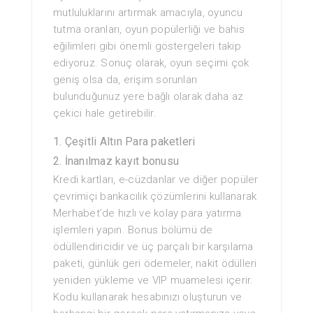
mutluluklarını artırmak amacıyla, oyuncu
tutma oranları, oyun popülerliği ve bahis
eğilimleri gibi önemli göstergeleri takip
ediyoruz. Sonuç olarak, oyun seçimi çok
geniş olsa da, erişim sorunları
bulunduğunuz yere bağlı olarak daha az
çekici hale getirebilir.
Çeşitli Altın Para paketleri
İnanılmaz kayıt bonusu
Kredi kartları, e-cüzdanlar ve diğer popüler
çevrimiçi bankacılık çözümlerini kullanarak
Merhabet’de hızlı ve kolay para yatırma
işlemleri yapın. Bonus bölümü de
ödüllendiricidir ve üç parçalı bir karşılama
paketi, günlük geri ödemeler, nakit ödülleri
yeniden yükleme ve VIP muamelesi içerir.
Kodu kullanarak hesabınızı oluşturun ve