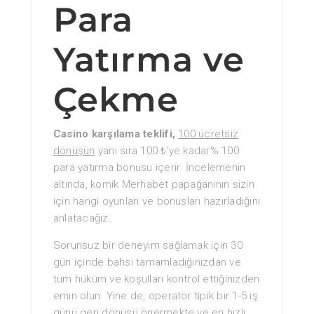
Para
Yatırma ve
Çekme
Casino karşılama teklifi,
100 ücretsiz
dönüşün
yanı sıra 100 ₺’ye kadar% 100
para yatırma bonusu içerir. İncelemenin
altında, komik Merhabet papağanının sizin
için hangi oyunları ve bonusları hazırladığını
anlatacağız.
Sorunsuz bir deneyim sağlamak için 30
gün içinde bahsi tamamladığınızdan ve
tüm hüküm ve koşulları kontrol ettiğinizden
emin olun. Yine de, operatör tipik bir 1-5 iş
günü geri dönüşü önermekte ve en hızlı