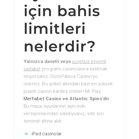
için bahis
limitleri
nelerdir?
Yalnızca davetli veya
ücretsiz erişimli
sadakat
programı casinolarına katılmak
istiyorsanız, SlotsPalace Casino’yu
öneririz. Bu şirket altındaki bazı en yüksek
puanlı casino kardeş siteleri Mr Play,
Merhabet
Casino ve Atlantic Spins’dir
.
Bu masa oyunlarının aynı eski
versiyonlarından sıkıldıysanız, site sizi
teminat altına aldı.
iPad casinolar