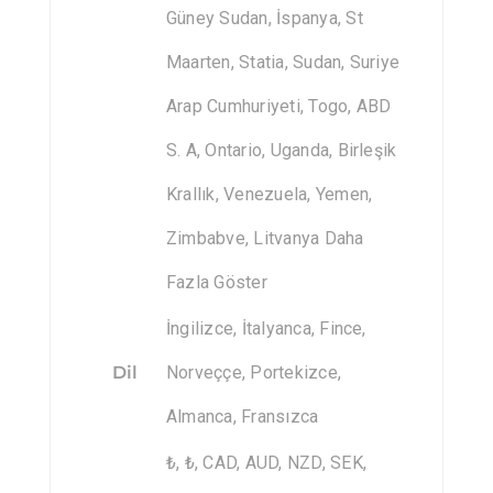
Güney Sudan, İspanya, St
Maarten, Statia, Sudan, Suriye
Arap Cumhuriyeti, Togo, ABD
S. A, Ontario, Uganda, Birleşik
Krallık, Venezuela, Yemen,
Zimbabve, Litvanya Daha
Fazla Göster
İngilizce, İtalyanca, Fince,
Dil
Norveççe, Portekizce,
Almanca, Fransızca
₺, ₺, CAD, AUD, NZD, SEK,