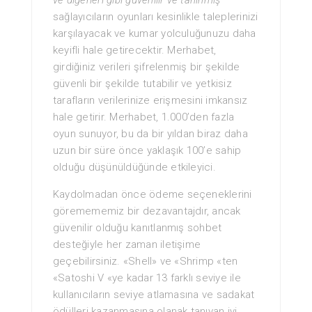
ve diğerleri
gibi güvenilir ve tanınmış
sağlayıcıların oyunları kesinlikle taleplerinizi
karşılayacak ve kumar yolculuğunuzu daha
keyifli hale getirecektir. Merhabet,
girdiğiniz verileri şifrelenmiş bir şekilde
güvenli bir şekilde tutabilir ve yetkisiz
tarafların verilerinize erişmesini imkansız
hale getirir. Merhabet, 1.000’den fazla
oyun sunuyor, bu da bir yıldan biraz daha
uzun bir süre önce yaklaşık 100’e sahip
olduğu düşünüldüğünde etkileyici.
Kaydolmadan önce ödeme seçeneklerini
göremememiz bir dezavantajdır, ancak
güvenilir olduğu kanıtlanmış sohbet
desteğiyle her zaman iletişime
geçebilirsiniz. «Shell» ve «Shrimp «ten
«Satoshi V «ye kadar 13 farklı seviye ile
kullanıcıların seviye atlamasına ve sadakat
ödülleri kazanmasına olanak tanıyan iyi