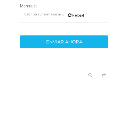
Mensaje:
Reload