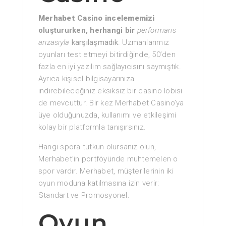
Merhabet Casino incelememizi
oluştururken, herhangi bir
performans
arızasıyla
karşılaşmadık
. Uzmanlarımız
oyunları test etmeyi bitirdiğinde, 50’den
fazla en iyi yazılım sağlayıcısını saymıştık.
Ayrıca kişisel bilgisayarınıza
indirebileceğiniz eksiksiz bir casino lobisi
de mevcuttur. Bir kez Merhabet Casino’ya
üye olduğunuzda, kullanımı ve etkileşimi
kolay bir platformla tanışırsınız.
Hangi spora tutkun olursanız olun,
Merhabet’in portföyünde muhtemelen o
spor vardır. Merhabet, müşterilerinin iki
oyun moduna katılmasına izin verir:
Standart ve Promosyonel.
Oyun