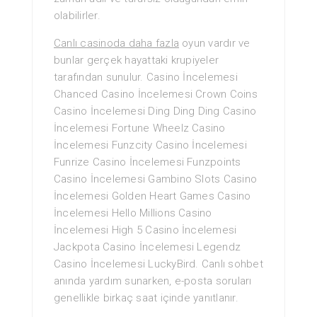
olabilirler.
Canlı casinoda daha fazla
oyun vardır ve
bunlar gerçek hayattaki krupiyeler
tarafından sunulur. Casino İncelemesi
Chanced Casino İncelemesi Crown Coins
Casino İncelemesi Ding Ding Ding Casino
İncelemesi Fortune Wheelz Casino
İncelemesi Funzcity Casino İncelemesi
Funrize Casino İncelemesi Funzpoints
Casino İncelemesi Gambino Slots Casino
İncelemesi Golden Heart Games Casino
İncelemesi Hello Millions Casino
İncelemesi High 5 Casino İncelemesi
Jackpota Casino İncelemesi Legendz
Casino İncelemesi LuckyBird. Canlı sohbet
anında yardım sunarken, e-posta soruları
genellikle birkaç saat içinde yanıtlanır.