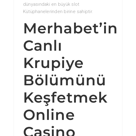
dünyasındaki en büyük slot
Kütüphanelerinden birine sahiptir.
Merhabet’in
Canlı
Krupiye
Bölümünü
Keşfetmek
Online
Casino