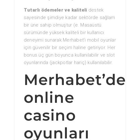
Tutarlı ödemeler ve kaliteli
destek
sayesinde şimdiye kadar sektörde sağlam
bir üne sahip olmuştur (e. Masaüstü
sürümünde yüksek kaliteli bir kullanıcı
deneyimi sunarak Merhabet’i mobil oyunlar
için güvenilir bir seçim haline getiriyor. Her
bonus üç gün boyunca kullanılabilir ve slot
oyunlarında (jackpotlar hariç) kullanılabilir.
Merhabet’de
online
casino
oyunları