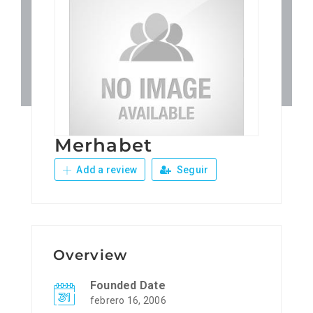
Patronos
Junta Local Desarrollo 
Adiestramientos
Merhabet
Eventos
Add a review
Seguir
Sobre Nosotros
Contacto
Overview
Founded Date
febrero 16, 2006