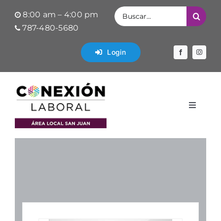
Saltar
Buscar:
8:00 am – 4:00 pm
al
787-480-5680
contenido
Login
Toggle
Navigat
Inicio
Empleos Disponibles
Servicios de Empleos