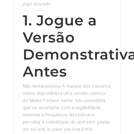
jogo dourado.
1. Jogue a
Versão
Demonstrativ
Antes
Não tenha pressa. A maioria dos cassinos
online disponibiliza uma versão «demo»
do Midas Fortune Game. Isto possibilita
que se acostume com a jogabilidade,
entenda a frequência dos bônus e
perceba a volatilidade do slot sem gastar
um só real. In case you loved this