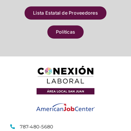
Lista Estatal de Proveedores
Políticas
787-480-5680