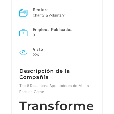
Sectors
Charity & Voluntary
Empleos Publicados
0
Visto
226
Descripción de la
Compañía
Top 5 Dicas para Apostadores do Midas
Fortune Game
Transforme