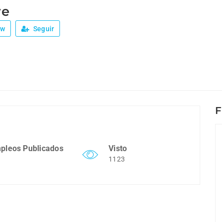
re
ew
Seguir
F
pleos Publicados
Visto
1123