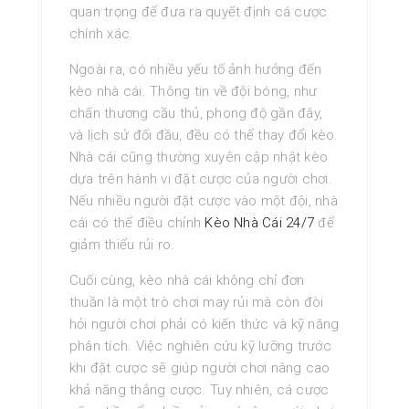
quan trọng để đưa ra quyết định cá cược
chính xác.
Ngoài ra, có nhiều yếu tố ảnh hưởng đến
kèo nhà cái. Thông tin về đội bóng, như
chấn thương cầu thủ, phong độ gần đây,
và lịch sử đối đầu, đều có thể thay đổi kèo.
Nhà cái cũng thường xuyên cập nhật kèo
dựa trên hành vi đặt cược của người chơi.
Nếu nhiều người đặt cược vào một đội, nhà
cái có thể điều chỉnh
Kèo Nhà Cái 24/7
để
giảm thiểu rủi ro.
Cuối cùng, kèo nhà cái không chỉ đơn
thuần là một trò chơi may rủi mà còn đòi
hỏi người chơi phải có kiến thức và kỹ năng
phân tích. Việc nghiên cứu kỹ lưỡng trước
khi đặt cược sẽ giúp người chơi nâng cao
khả năng thắng cược. Tuy nhiên, cá cược