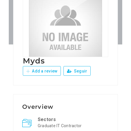
Patronos
Junta Local Desarrollo 
Adiestramientos
Myds
Eventos
Add a review
Seguir
Sobre Nosotros
Contacto
Overview
Sectors
Graduate IT Contractor