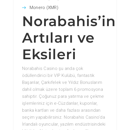
Monero (XMR)
Norabahis’in
Artıları ve
Eksileri
Norabahis Casino şu anda çok
ödüllendirici bir VIP Kulübü, fantastik
Başarılar, Çarkıfelek ve Yıldız Bonuslarım
dahil olmak üzere toplam 6 promosyona
sahiptir. Çoğunuz para yatırma ve çekme
işlemleriniz için e-Cüzdanlar, kuponlar,
banka kartları ve daha fazlası arasından
seçim yapabilirsiniz. Norabahis Casino’da
İrlandalı oyuncular, yazılım endüstrisindeki