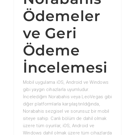
Ödemeler
ve Geri
Ödeme
İncelemesi
Mobil uygulama iOS, Android ve Windows
gibi yaygın cihazlarla uyumludur.
İncelediğim Norabahis veya LeoVegas gibi
diğer platformlarla karşılaştırıldığında,
Norabahis sezgisel ve sorunsuz bir mobil
siteye sahip. Canlı bölüm de dahil olmak
üzere tüm oyunlar, iOS, Android ve
Windows dahil olmak üzere tüm cihazlarda