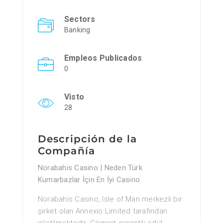
Sectors
Banking
Empleos Publicados
0
Visto
28
Descripción de la
Compañía
Norabahis Casino | Neden Türk
Kumarbazlar İçin En İyi Casino
Norabahis Casino, Isle of Man merkezli bir
şirket olan Annexio Limited tarafından