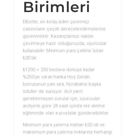
Birimleri
Elbette, en kolay adım çevrimiçi
casinoların çeşitli derecelendirmelerine
güvenmektir. Kazançlarınızı nakde
çevirmeye hazır olduğunuzda, oyuncular
kullanabilir: Minimum para çekme tutarı
₺20’dir.
₺1200 + 250 bedava dönüşe kadar
%250’ye varan harika Hoş Geldin
bonusunun yanı sıra, Norabahis başka
ödüller de sunuyor. Acil yanıt
gerektirmeyen sorular için, oyuncular
aciliyete göre 24 saat içinde ele alınma
eğiliminde olan e-postalar gönderebilirler.
Minimum para yatırma miktarı ₺20 idi ve
maksimum para yatırma miktarına herhangi