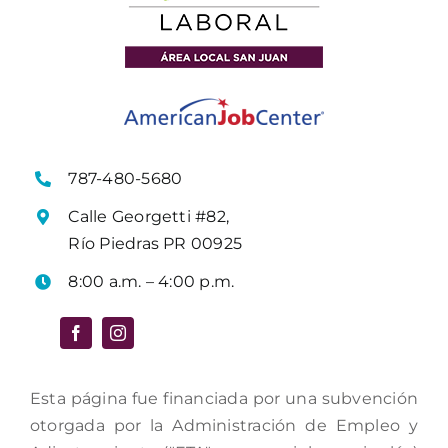
787-480-5680
Calle Georgetti #82,
Río Piedras PR 00925
8:00 a.m. – 4:00 p.m.
Esta página fue financiada por una subvención
otorgada por la Administración de Empleo y