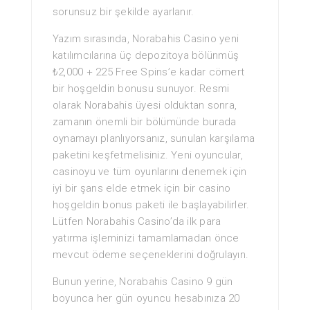
sorunsuz bir şekilde ayarlanır.
Yazım sırasında, Norabahis Casino yeni
katılımcılarına üç depozitoya bölünmüş
₺2,000 + 225 Free Spins’e kadar cömert
bir hoşgeldin bonusu sunuyor. Resmi
olarak Norabahis üyesi olduktan sonra,
zamanın önemli bir bölümünde burada
oynamayı planlıyorsanız, sunulan karşılama
paketini keşfetmelisiniz. Yeni oyuncular,
casinoyu ve tüm oyunlarını denemek için
iyi bir şans elde etmek için bir casino
hoşgeldin bonus paketi ile başlayabilirler.
Lütfen Norabahis Casino’da ilk para
yatırma işleminizi tamamlamadan önce
mevcut ödeme seçeneklerini doğrulayın.
Bunun yerine, Norabahis Casino 9 gün
boyunca her gün oyuncu hesabınıza 20