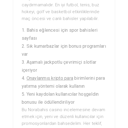
caydırmamalıdır. En iyi futbol, tenis, buz
hokeyi, golf ve basketbol etkinliklerinde
maç öncesi ve canlı bahisler yapılabilir.
Bahis eğlencesi için spor bahisleri
sayfası
Sık kumarbazlar için bonus programları
var
Aşamalı jackpotlu çevrimiçi slotlar
içeriyor
Onaylanmış kripto para
birimlerini para
yatırma yöntemi olarak kullanın
Yeni kaydolan kullanıcılar hoşgeldin
bonusu ile ödüllendiriliyor
Bu Norabahis casino incelemesine devam
etmek için, yeni ve düzenli kullanıcılar için
promosyonlardan bahsedelim. Her teklif,