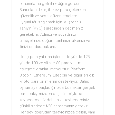
bir sınırlama getirilmediğini gördüm.
Bununla birlikte, ilk kez para çekerken
güvenlik ve yasal düzenlemelere
uygunluğu sağlamak için Müşterinizi
Tanıyın (KYC) sürecinden geçmeniz
gerekebilir. Adınızı ve soyadınızı,
cinsiyetinizi, doğum tarihinizi, ülkenizi ve
ilinizi dolduracaksınız.
İlk üç para yatırma işleminde yüzde 125,
yüzde 100 ve yüzde 80 para yatırma
eşleşme oranları mevcuttur. Platform
Bitcoin, Ethereum, Litecoin ve diğerleri gibi
kripto para birimlerini destekliyor. Bahis
oynamaya başladığınızda bu miktar gerçek
para bakiyenizden düşülür, böylece
kaybederseniz daha hızlı kaybedersiniz
çünkü sadece ₺20 harcamanız gerekir.
Her şey doğrudan tarayıcınızda çalışır, yani