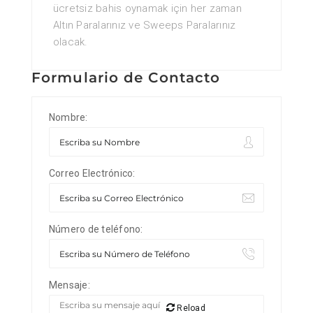
ücretsiz bahis oynamak için her zaman
Altın Paralarınız ve Sweeps Paralarınız
olacak.
Formulario de Contacto
Nombre:
Correo Electrónico:
Número de teléfono:
Mensaje:
Reload