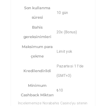
Son kullanma
10 gün
süresi
Bahis
20x (Bonus)
gereksinimleri
Maksimum para
Limit yok
çekme
Pazartesi 11’de
Kredilendirildi
(GMT+3)
Minimum
₺10
Cashback Miktarı
İncelememize Norabahis Casino’yu sitenin