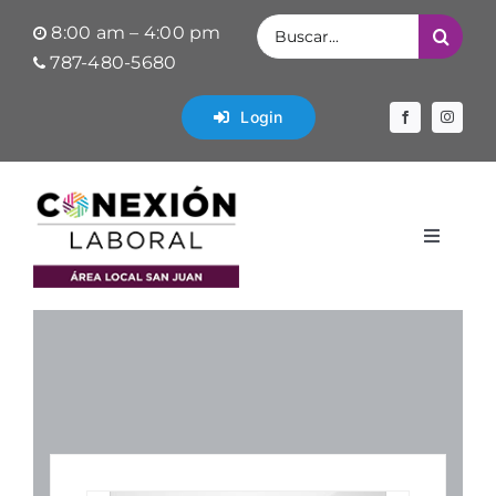
Saltar
Buscar:
8:00 am – 4:00 pm
al
787-480-5680
contenido
Login
Toggle
Navigat
Inicio
Empleos Disponibles
Servicios de Empleos