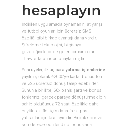
hesaplayın
İndirilen uygulamada
oynamanın, at yarışı
ve futbol oyunları için ücretsiz SMS
özelliği gibi birkaç avantajı daha vardır.
Şifreleme teknolojisi, bilgisayar
güvenliğinde önde gelen bir isim olan
Thawte tarafından onaylanmıştır.
Yeni üyeler, ilk üç para
yatırma işlemlerine
yayılmış olarak ₺2000’ye kadar bonus fon
ve 225 ücretsiz dönüş talep edebilirler.
Bununla birlikte, 60x bahis şartı ve bonus
fonlarınızı gerçek paraya dönüştürmek için
sahip olduğunuz 72 saat, özellikle daha
büyük teklifler için daha fazla para
yatıranlar için kısıtlayıcıdır. Birçok spor ve
son derece ödüllendirici bonuslarla,