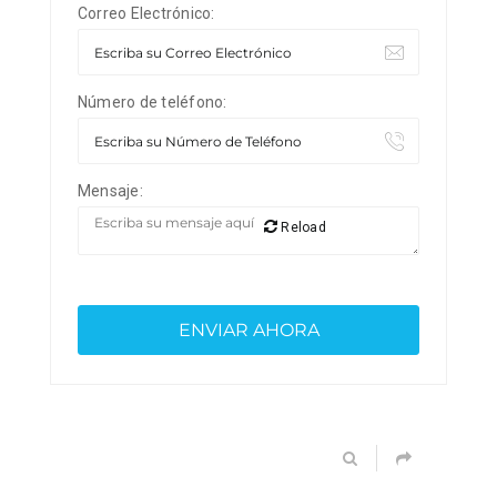
Correo Electrónico:
Número de teléfono:
Mensaje:
Reload