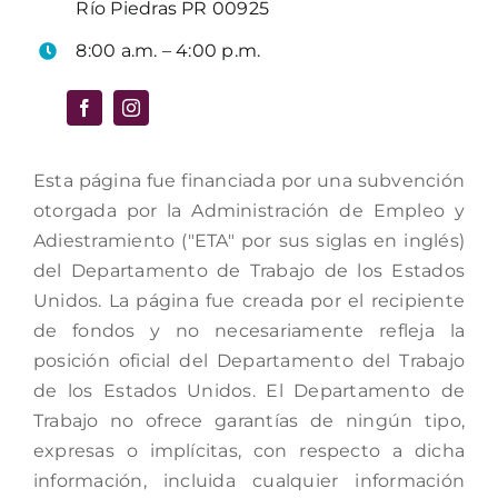
Río Piedras PR 00925
8:00 a.m. – 4:00 p.m.
Esta página fue financiada por una subvención
otorgada por la Administración de Empleo y
Adiestramiento ("ETA" por sus siglas en inglés)
del Departamento de Trabajo de los Estados
Unidos. La página fue creada por el recipiente
de fondos y no necesariamente refleja la
posición oficial del Departamento del Trabajo
de los Estados Unidos. El Departamento de
Trabajo no ofrece garantías de ningún tipo,
expresas o implícitas, con respecto a dicha
información, incluida cualquier información