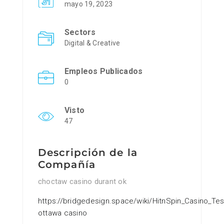
mayo 19, 2023
Sectors
Digital & Creative
Empleos Publicados
0
Visto
47
Descripción de la
Compañía
choctaw casino durant ok
https://bridgedesign.space/wiki/HitnSpin_Casino_Te
ottawa casino