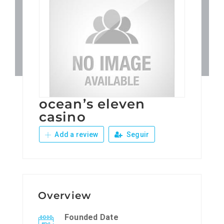
Patronos
Junta Local Desarrollo 
Adiestramientos
ocean’s eleven
Eventos
casino
Add a review
Seguir
Sobre Nosotros
Contacto
Overview
Founded Date