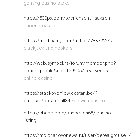
genting casino stoke
https://500px.com/p/erichsenttiisaksen
phoenix casino
https://medibang.com/author/28373244/
blackjack and hookers
http://web.symbol.rs/forum/member.php?
action=profile&uid=1299057
real vegas
online casino
https://stackoverflow.qastan.be/?
qa=user/potatohall84
kelowna casino
https://pbase.com/canoesea68/
casino
listing
https://molchanovonews.ru/user/cerealgrouse1/