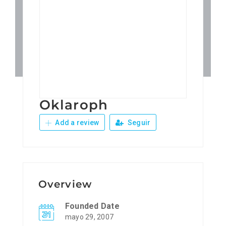
Patronos
Junta Local Desarrollo 
Adiestramientos
Oklaroph
Eventos
Add a review
Seguir
Sobre Nosotros
Contacto
Overview
Founded Date
mayo 29, 2007