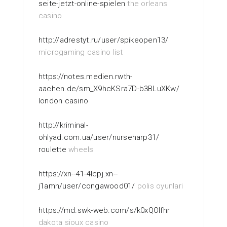
seite-jetzt-online-spielen
the orleans
casino
http://adrestyt.ru/user/spikeopen13/
microgaming casino list
https://notes.medien.rwth-
aachen.de/sm_X9hcKSra7D-b3BLuXKw/
london casino
http://kriminal-
ohlyad.com.ua/user/nurseharp31/
roulette
wheels
https://xn--41-4lcpj.xn--
j1amh/user/congawood01/
polis oyunlari
https://md.swk-web.com/s/k0xQOlfhr
dakota sioux casino