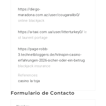
https://diego-
maradona.com.az/user/cougaralibi0/
online blackjack
https://a-taxi.com.ua/user/litterturkey0/
le
st laurent portage
https://page-robb-
3.technetbloggers.de/hitnspin-casino-
erfahrungen-2026-sicher-oder-ein-betrug
blackjack insurance
References:
casino la toja
Formulario de Contacto