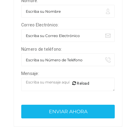
Nombre:
Correo Electrónico:
Número de teléfono:
Mensaje:
Reload