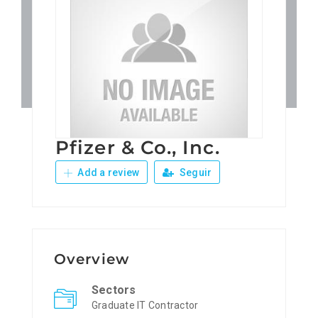
Patronos
Junta Local Desarrollo 
Adiestramientos
Pfizer & Co., Inc.
Eventos
Add a review
Seguir
Sobre Nosotros
Contacto
Overview
Sectors
Graduate IT Contractor