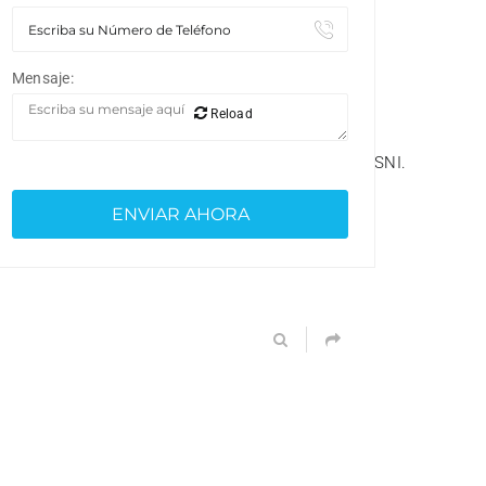
Mensaje:
Reload
=9BpgEvcNDbJBH6KBxbJsK2eBl_09YhQHuUq8ezUUSNI.