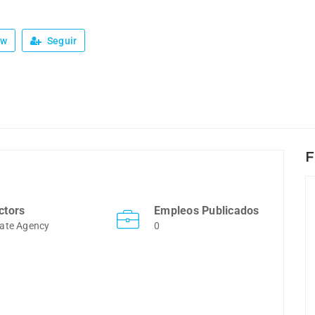
ew
Seguir
F
ctors
Empleos Publicados
ate Agency
0