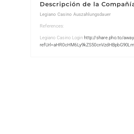
Descripción de la Compañí
Legiano Casino Auszahlungsdauer
References:
Legiano Casino Login
http://share.pho.to/awa
refUrl=aHR0cHM6Ly9kZS50cnVzdHBpbG90Lm