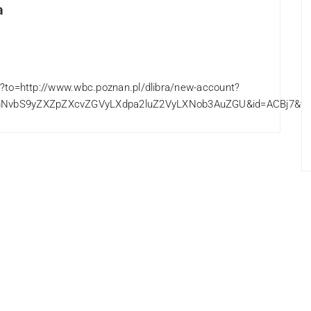
a
y?to=http://www.wbc.poznan.pl/dlibra/new-account?
NvbS9yZXZpZXcvZGVyLXdpa2luZ2VyLXNob3AuZGU&id=ACBj7&t