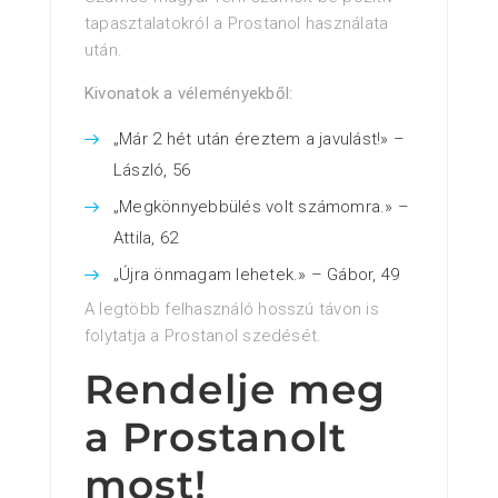
tapasztalatokról a Prostanol használata
után.
Kivonatok a véleményekből:
„Már 2 hét után éreztem a javulást!» –
László, 56
„Megkönnyebbülés volt számomra.» –
Attila, 62
„Újra önmagam lehetek.» – Gábor, 49
A legtöbb felhasználó hosszú távon is
folytatja a Prostanol szedését.
Rendelje meg
a Prostanolt
most!