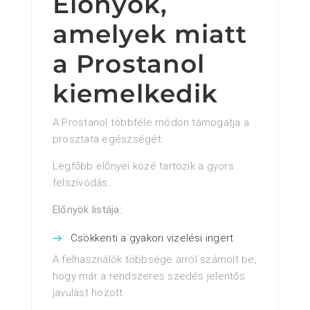
Előnyök,
amelyek miatt
a Prostanol
kiemelkedik
A Prostanol többféle módon támogatja a
prosztata egészségét.
Legfőbb előnyei közé tartozik a gyors
felszívódás.
Előnyök listája:
Csökkenti a gyakori vizelési ingert
A felhasználók többsége arról számolt be,
hogy már a rendszeres szedés jelentős
javulást hozott.