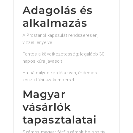
Adagolás és
alkalmazás
A Prostanol kapszulát rendszeresen,
vízzel lenyelve.
Fontos a következetesség: legalább 30
napos kúra javasolt.
Ha bármilyen kérdése van, érdemes
konzultálni szakemberrel.
Magyar
vásárlók
tapasztalatai
Számos magyar férfi számolt be pozitív