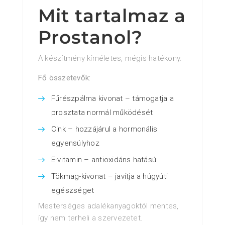
Mit tartalmaz a
Prostanol?
A készítmény kíméletes, mégis hatékony.
Fő összetevők:
Fűrészpálma kivonat – támogatja a
prosztata normál működését
Cink – hozzájárul a hormonális
egyensúlyhoz
E-vitamin – antioxidáns hatású
Tökmag-kivonat – javítja a húgyúti
egészséget
Mesterséges adalékanyagoktól mentes,
így nem terheli a szervezetet.