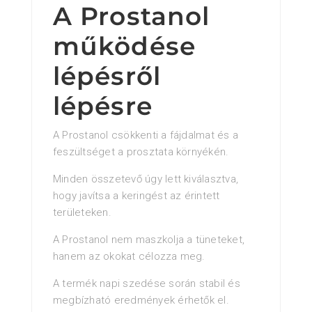
A Prostanol
működése
lépésről
lépésre
A Prostanol csökkenti a fájdalmat és a
feszültséget a prosztata környékén.
Minden összetevő úgy lett kiválasztva,
hogy javítsa a keringést az érintett
területeken.
A Prostanol nem maszkolja a tüneteket,
hanem az okokat célozza meg.
A termék napi szedése során stabil és
megbízható eredmények érhetők el.