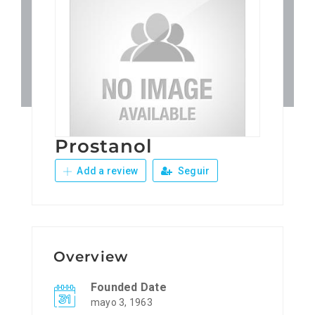
Patronos
Junta Local Desarrollo 
Adiestramientos
Prostanol
Eventos
Add a review
Seguir
Sobre Nosotros
Contacto
Overview
Founded Date
mayo 3, 1963