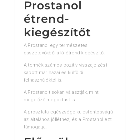
Prostanol
étrend-
kiegészítőt
A Prostanol egy természetes
összetevőkből álló étrend-kiegészítő.
A termék számos pozitív visszajelzést
kapott már hazai és külföldi
felhasználóktól is.
A Prostanolt sokan választják, mint
megelőző megoldást is.
A prosztata egészsége kulcsfontosságú
az általános jólléthez, és a Prostanol ezt
támogatja.