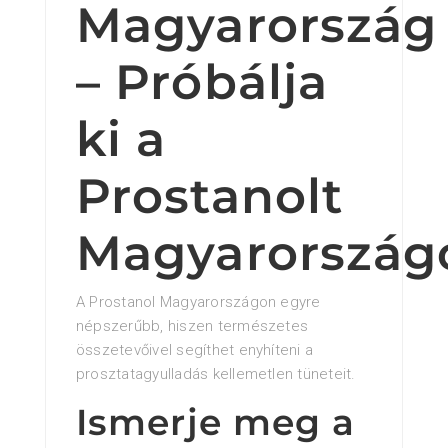
Magyarország
– Próbálja
ki a
Prostanolt
Magyarország
A Prostanol Magyarországon egyre
népszerűbb, hiszen természetes
összetevőivel segíthet enyhíteni a
prosztatagyulladás kellemetlen tüneteit.
Ismerje meg a