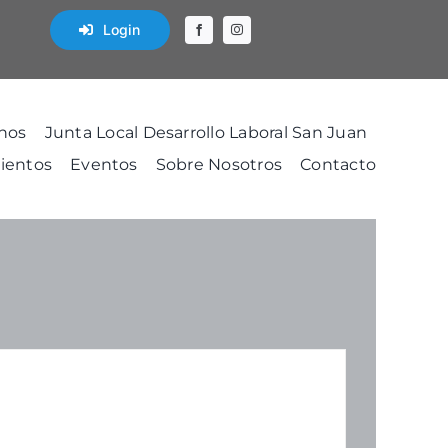
Login
nos
Junta Local Desarrollo Laboral San Juan
ientos
Eventos
Sobre Nosotros
Contacto