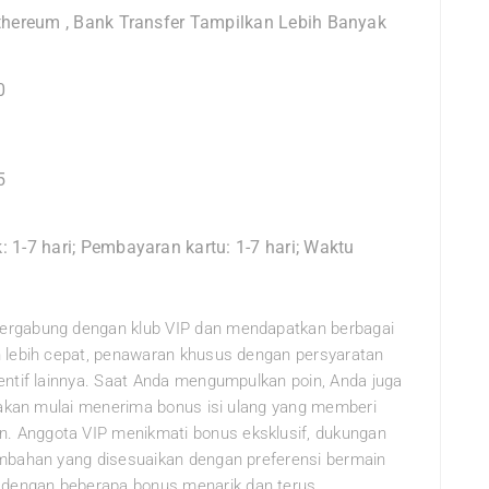
, Ethereum , Bank Transfer Tampilkan Lebih Banyak
0
5
k: 1-7 hari; Pembayaran kartu: 1-7 hari; Waktu
bergabung dengan klub VIP dan mendapatkan berbagai
n lebih cepat, penawaran khusus dengan persyaratan
entif lainnya. Saat Anda mengumpulkan poin, Anda juga
a akan mulai menerima bonus isi ulang yang memberi
. Anggota VIP menikmati bonus eksklusif, dukungan
ambahan yang disesuaikan dengan preferensi bermain
dengan beberapa bonus menarik dan terus