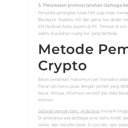
Penawaran promosi taruhan olahraga be
Penyedia perangkat lunak Felt juga telah mena
Blackjack. Kualitas HD dari game live dealer t
iOS/Android Anda seperti di PC. Pemain di si
waktu di puluhan ruang live yang berbeda.
Metode Pem
Crypto
Batas penarikan maksimum per transaksi adal
Pasar lain harus puas dengan jumlah yang lebih
biasa. Artinya, informasi sensitif dan data keu
internet.
Sebagai pemain baru, Anda bisa
menarik hingga
Di antaranya ada berbagai jenis kartu kredit da
online, dan transfer bank. Di sisi lain, opsi s