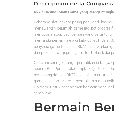
Descripción de la Compañí
Rk77 Casino: Main Game yang Menguntungk
Beberapa slot jackpot paling
populer di kasino i
menawarkan sejumlah game jackpot progresif 
mengubah hidup bagi pemain yang beruntung. 
memandu pemain melalui katalog lebih dari 10.0
penyedia game ternama. Rk77 menawarkan game 
dan poker, tetapi jujur saja: ini lebih klasik dari
Game ini sering kurang diperhatikan di banyak 
seperti Red Panda Poker, Triple Edge Poker, 
bergabung dengan Rk77 akan bisa menikmati be
game video poker, serta permainan meja klasik 
Hold’em. Untuk pengalaman bermain yang lebih s
sempurna.
Bermain Be