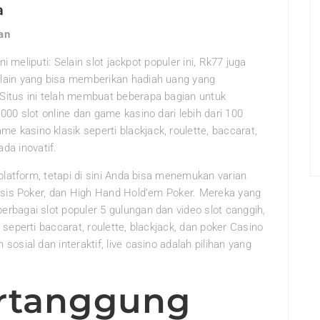
a
an
ni meliputi: Selain slot jackpot populer ini, Rk77 juga
lain yang bisa memberikan hadiah uang yang
Situs ini telah membuat beberapa bagian untuk
00 slot online dan game kasino dari lebih dari 100
kasino klasik seperti blackjack, roulette, baccarat,
pada inovatif.
platform, tetapi di sini Anda bisa menemukan varian
Oasis Poker, dan High Hand Hold’em Poker. Mereka yang
rbagai slot populer 5 gulungan dan video slot canggih,
seperti baccarat, roulette, blackjack, dan poker Casino
osial dan interaktif, live casino adalah pilihan yang
rtanggung