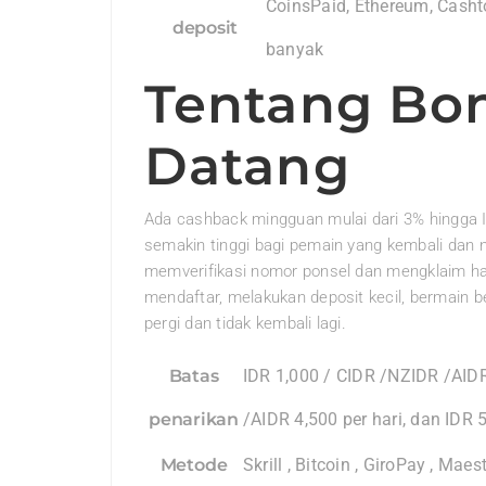
CoinsPaid, Ethereum, Cashto
deposit
banyak
Tentang Bo
Datang
Ada cashback mingguan mulai dari 3% hingga I
semakin tinggi bagi pemain yang kembali dan n
memverifikasi nomor ponsel dan mengklaim ha
mendaftar, melakukan deposit kecil, bermain
pergi dan tidak kembali lagi.
Batas
IDR 1,000 / CIDR /NZIDR /AIDR
penarikan
/AIDR 4,500 per hari, dan IDR
Metode
Skrill , Bitcoin , GiroPay , Maes