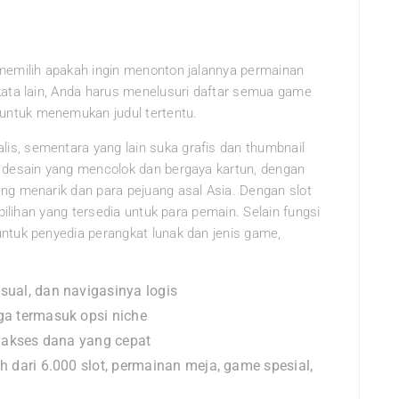
 memilih apakah ingin menonton jalannya permainan
kata lain, Anda harus menelusuri daftar semua game
untuk menemukan judul tertentu.
s, sementara yang lain suka grafis dan thumbnail
n desain yang mencolok dan bergaya kartun, dengan
ng menarik dan para pejuang asal Asia. Dengan slot
 pilihan yang tersedia untuk para pemain. Selain fungsi
untuk penyedia perangkat lunak dan jenis game,
sual, dan navigasinya logis
ga termasuk opsi niche
k akses dana yang cepat
 dari 6.000 slot, permainan meja, game spesial,