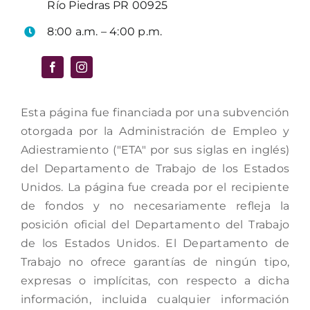
Río Piedras PR 00925
8:00 a.m. – 4:00 p.m.
Esta página fue financiada por una subvención
otorgada por la Administración de Empleo y
Adiestramiento ("ETA" por sus siglas en inglés)
del Departamento de Trabajo de los Estados
Unidos. La página fue creada por el recipiente
de fondos y no necesariamente refleja la
posición oficial del Departamento del Trabajo
de los Estados Unidos. El Departamento de
Trabajo no ofrece garantías de ningún tipo,
expresas o implícitas, con respecto a dicha
información, incluida cualquier información