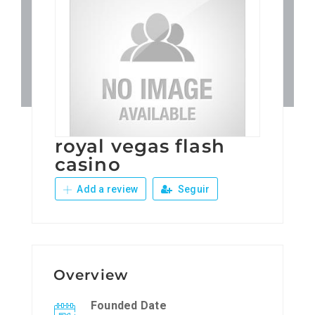
Patronos
Junta Local Desarrollo 
Adiestramientos
royal vegas flash
Eventos
casino
Add a review
Seguir
Sobre Nosotros
Contacto
Overview
Founded Date