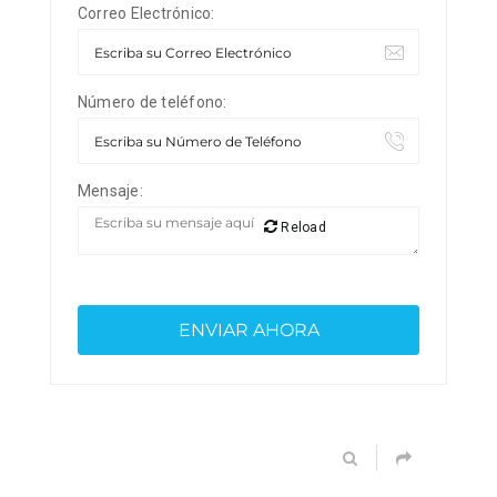
Correo Electrónico:
Número de teléfono:
Mensaje:
Reload