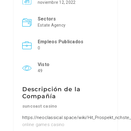
noviembre 12, 2022
Sectors
Estate Agency
Empleos Publicados
0
Visto
49
Descripción de la
Compañía
suncoast casino
https://neoclassical.space/wiki/Hit_Prospekt_nchs
online games casino