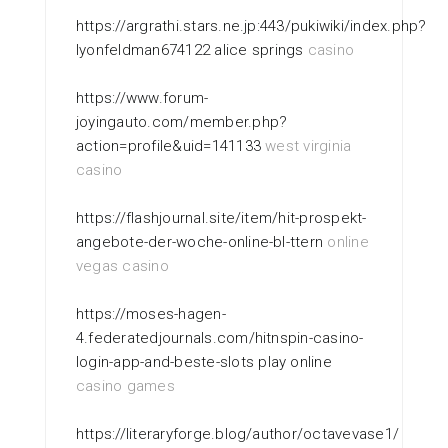
https://argrathi.stars.ne.jp:443/pukiwiki/index.php?
lyonfeldman674122
alice springs
casino
https://www.forum-
joyingauto.com/member.php?
action=profile&uid=141133
west virginia
casino
https://flashjournal.site/item/hit-prospekt-
angebote-der-woche-online-bl-ttern
online
vegas casino
https://moses-hagen-
4.federatedjournals.com/hitnspin-casino-
login-app-and-beste-slots
play online
casino games
https://literaryforge.blog/author/octavevase1/