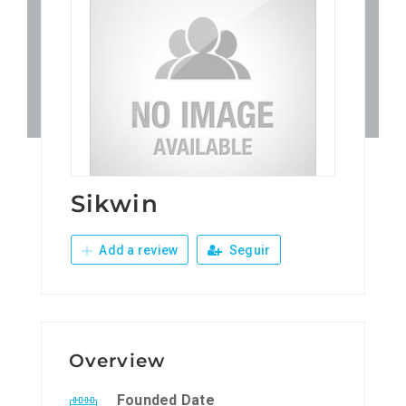
Patronos
Junta Local Desarrollo 
Adiestramientos
Eventos
Sikwin
Add a review
Seguir
Sobre Nosotros
Contacto
Overview
Founded Date