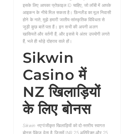
इसके लिए आपका प्रोफ़ाइल ID चाहिए, जो लॉबी में आपके
आइकन के नीचे मिल सकता है। फ़िनलैंड का मूल निवासी
होने के नाते, मुझे हमारी जातीय-सांस्कृतिक विविधता से
जुड़ी कुछ बातें पता हैं। इन सभी की अपनी अलग
खासियतें और वर्तनी हैं, और इससे ये अंतर उपयोगी लगते
हैं, भले ही थोड़े दोहराव वाले हों।
Sikwin
Casino में
NZ खिलाड़ियों
के लिए बोनस
Sikwin नए
पंजीकृत खिलाड़ियों को दो-स्तरीय स्वागत
बोनस पैकेज देता है, जिसमें INR 25 अतिरिक्त और 25