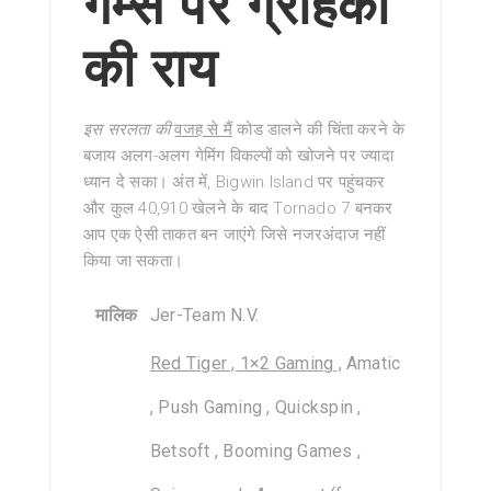
गेम्स पर ग्राहकों
की राय
इस सरलता की
वजह से मैं
कोड डालने की चिंता करने के
बजाय अलग-अलग गेमिंग विकल्पों को खोजने पर ज्यादा
ध्यान दे सका। अंत में, Bigwin Island पर पहुंचकर
और कुल 40,910 खेलने के बाद Tornado 7 बनकर
आप एक ऐसी ताकत बन जाएंगे जिसे नजरअंदाज नहीं
किया जा सकता।
मालिक
Jer-Team N.V.
Red Tiger , 1×2 Gaming ,
Amatic
, Push Gaming , Quickspin ,
Betsoft , Booming Games ,