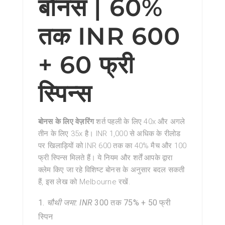
बोनस | 60%
तक INR 600
+ 60 फ्री
स्पिन्स
बोनस के लिए
वेज़रिंग
शर्त पहली के लिए 40x और अगले
तीन के लिए 35x है। INR 1,000 से अधिक के रीलोड
पर खिलाड़ियों को INR 600 तक का 40% मैच और 100
फ्री स्पिन्स मिलते हैं। ये नियम और शर्तें आपके द्वारा
क्लेम किए जा रहे विशिष्ट बोनस के अनुसार बदल सकती
हैं, इस लेख को Melbourne रखें.
चौथी जमा: INR
300 तक 75% + 50 फ्री
स्पिन