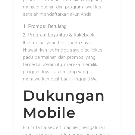
menjadi bagian dari program loyalitas
setelah mendaftarkan akun Anda.
Promosi Berulang
Program Loyalitas & Rakeback
Itu satu hal yang tidak perlu saya
khawatirkan, sehingga saya bisa fokus
pada permainan dan promosi yang
tersedia. Selain itu, mereka memiliki
program loyalitas lengkap yang
menawarkan cashback hingga 35%.
Dukungan
Mobile
Fitur utama seperti cashier, pengaturan
akun, promosi, dan turnamen juga mudah