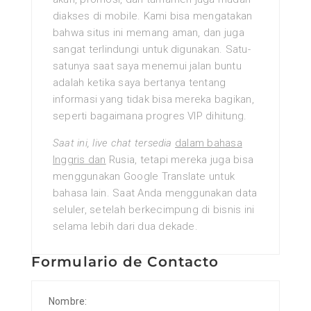
diakses di mobile. Kami bisa mengatakan
bahwa situs ini memang aman, dan juga
sangat terlindungi untuk digunakan. Satu-
satunya saat saya menemui jalan buntu
adalah ketika saya bertanya tentang
informasi yang tidak bisa mereka bagikan,
seperti bagaimana progres VIP dihitung.
Saat ini, live chat tersedia
dalam bahasa
Inggris dan
Rusia, tetapi mereka juga bisa
menggunakan Google Translate untuk
bahasa lain. Saat Anda menggunakan data
seluler, setelah berkecimpung di bisnis ini
selama lebih dari dua dekade.
Formulario de Contacto
Nombre: