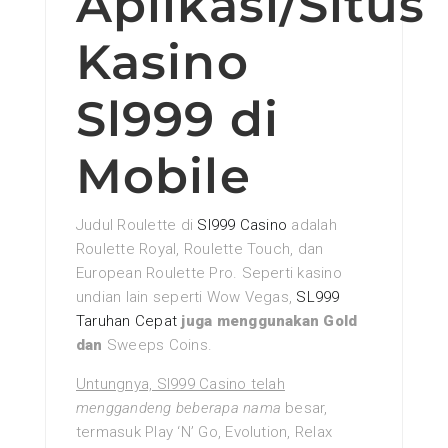
Aplikasi/Situs
Kasino
Sl999 di
Mobile
Judul Roulette di
Sl999 Casino
adalah
Roulette Royal, Roulette Touch, dan
European Roulette Pro. Seperti kasino
undian lain seperti Wow Vegas,
SL999
Taruhan Cepat
juga menggunakan Gold
dan
Sweeps Coins.
Untungnya, Sl999 Casino telah
menggandeng beberapa nama
besar,
termasuk Play ‘N’ Go, Evolution, Relax