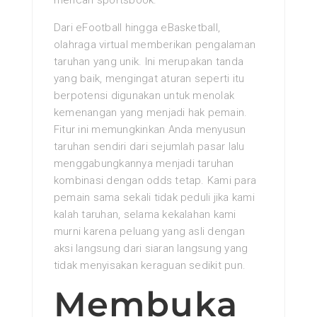
mencari sportsbook.
Dari eFootball hingga eBasketball,
olahraga virtual memberikan pengalaman
taruhan yang unik. Ini merupakan tanda
yang baik, mengingat aturan seperti itu
berpotensi digunakan untuk menolak
kemenangan yang menjadi hak pemain.
Fitur ini memungkinkan Anda menyusun
taruhan sendiri dari sejumlah pasar lalu
menggabungkannya menjadi taruhan
kombinasi dengan odds tetap. Kami para
pemain sama sekali tidak peduli jika kami
kalah taruhan, selama kekalahan kami
murni karena peluang yang asli dengan
aksi langsung dari siaran langsung yang
tidak menyisakan keraguan sedikit pun.
Membuka