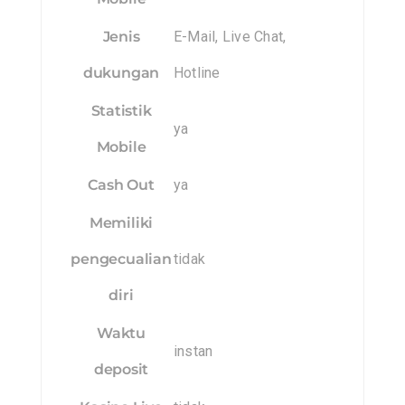
Jenis
E-Mail, Live Chat,
dukungan
Hotline
Statistik
ya
Mobile
Cash Out
ya
Memiliki
pengecualian
tidak
diri
Waktu
instan
deposit