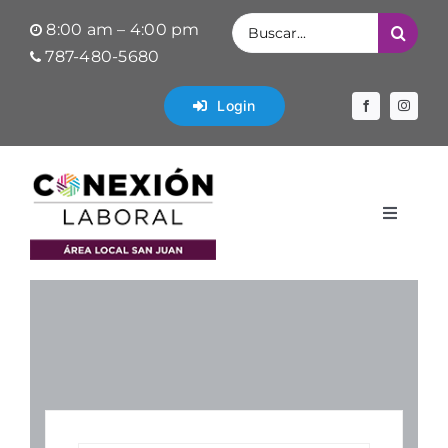
Saltar
Buscar:
8:00 am – 4:00 pm
al
787-480-5680
contenido
Login
Toggle
Navigat
Inicio
Empleos Disponibles
Servicios de Empleos