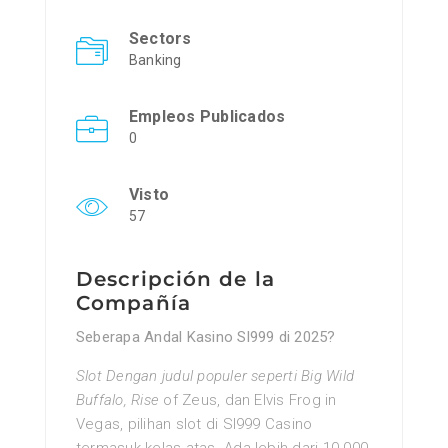
Sectors
Banking
Empleos Publicados
0
Visto
57
Descripción de la
Compañía
Seberapa Andal Kasino Sl999 di 2025?
Slot Dengan judul populer
seperti Big Wild
Buffalo, Rise
of Zeus, dan Elvis Frog in
Vegas, pilihan slot di Sl999 Casino