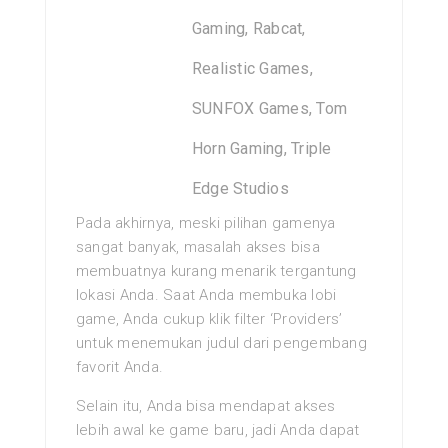
Gaming, Rabcat,
Realistic Games,
SUNFOX Games, Tom
Horn Gaming, Triple
Edge Studios
Pada akhirnya, meski pilihan gamenya
sangat banyak, masalah akses bisa
membuatnya kurang menarik tergantung
lokasi Anda. Saat Anda membuka lobi
game, Anda cukup klik filter ‘Providers’
untuk menemukan judul dari pengembang
favorit Anda.
Selain itu, Anda bisa mendapat akses
lebih awal ke game baru, jadi Anda dapat