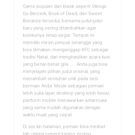
Game populer dan klasik seperti Vikings
Go Berzerk, Book of Dead, dan Sweet
Bonanza tersedia, bersama judul-judul
baru yang sering ditambahkan agar
koleksinya tetap segar. Tempat ini
memiliki mesin penjual serangga yang
bisa dimakan, menganggap KFC sebagai
tradisi Natal, dan menghasilkan acara kuis
yang benar-benar gila……. Anda juga bisa
menjelajahi pilihan judul orisinal, yang
menambah sentuhan unik pada sesi
bermain Anda. Meski sebagian pemain
lebih suka layar desktop yang lebih besar,
platform mobile menawarkan antarmuka
yang sama mudah digunakan dengan
waktu muat yang cepat.
Di sisi kiri halaman, pemain bisa melihat
tab utama seperti kasino, promo,