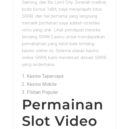
Gaming, dan No Limit City. Setelah melihat
kode bonus 1xBit, saya menjelajahi situs
Sl999, dan hal pertama yang langsung
menarik perhatian saya adalah estetika
retro yang unik. Lihat pendapat mereka
tentang Sl999 Casino untuk mendapatkan
pemahaman yang lebih baik tentang
kasino online ini. Selama ulasan kasino
online Sl999, kami menikmati desain Sl999
yang sederhana.
Kasino Tepercaya
Kasino Mobile
Pilihan Populer
Permainan
Slot Video