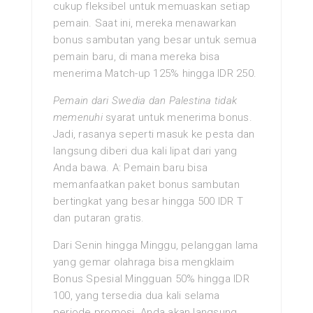
cukup fleksibel untuk memuaskan setiap
pemain. Saat ini, mereka menawarkan
bonus sambutan yang besar untuk semua
pemain baru, di mana mereka bisa
menerima Match-up 125% hingga IDR 250.
Pemain dari Swedia dan
Palestina tidak
memenuhi
syarat untuk menerima bonus.
Jadi, rasanya seperti masuk ke pesta dan
langsung diberi dua kali lipat dari yang
Anda bawa. A: Pemain baru bisa
memanfaatkan paket bonus sambutan
bertingkat yang besar hingga 500 IDR T
dan putaran gratis.
Dari Senin hingga Minggu, pelanggan lama
yang gemar olahraga bisa mengklaim
Bonus Spesial Mingguan 50% hingga IDR
100, yang tersedia dua kali selama
periode promosi. Anda akan langsung