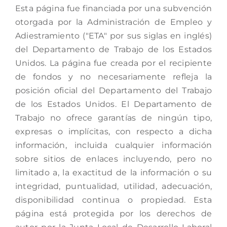
Esta página fue financiada por una subvención
otorgada por la Administración de Empleo y
Adiestramiento ("ETA" por sus siglas en inglés)
del Departamento de Trabajo de los Estados
Unidos. La página fue creada por el recipiente
de fondos y no necesariamente refleja la
posición oficial del Departamento del Trabajo
de los Estados Unidos. El Departamento de
Trabajo no ofrece garantías de ningún tipo,
expresas o implícitas, con respecto a dicha
información, incluida cualquier información
sobre sitios de enlaces incluyendo, pero no
limitado a, la exactitud de la información o su
integridad, puntualidad, utilidad, adecuación,
disponibilidad continua o propiedad. Esta
página está protegida por los derechos de