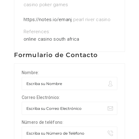
casino poker games
https://notes.io/emanj
pearl river casino
References:
online casino south africa
Formulario de Contacto
Nombre:
Correo Electrónico:
Número de teléfono: