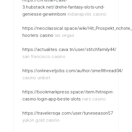
https://christian-case-
3.hubstack.net/drehe-fantasy-slots-und-
geniesse-gewinnboni
indianapolis casino
https://neoclassical.space/wiki/Hit_Prospekt_nchs
hooters casino
las vegas
https://actualites.cava.tn/user/stitchfamily44/
san francisco casino
https://onlinevetjobs.com/author/smellthread04/
casino unibet
https://bookmarkpress.space/item/hitnspin-
casino-login-app-beste-slots
nars casino
https://travelersqa.com/user/tuneseason57
yukon gold casino