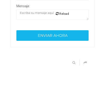
Mensaje:
Reload