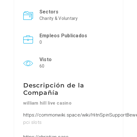
Sectors
Charity & Voluntary
Empleos Publicados
0
Visto
60
Descripción de la
Compañía
william hill live casino
https://commonwiki.space/wiki/HitnSpinSupportBewe
pci slots