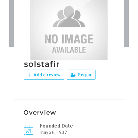
Patronos
Junta Local Desarrollo 
Adiestramientos
solstafir
Eventos
Add a review
Seguir
Sobre Nosotros
Contacto
Overview
Founded Date
mayo 6, 1907