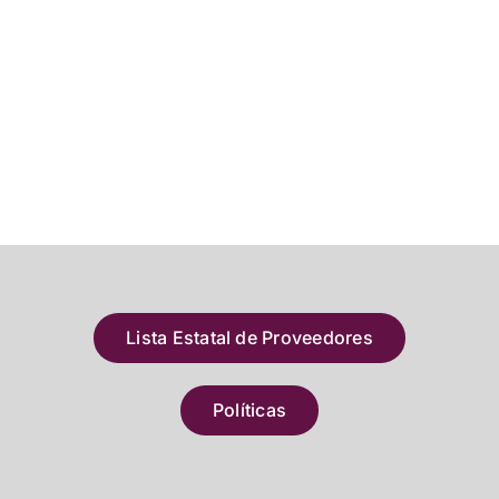
Lista Estatal de Proveedores
Políticas