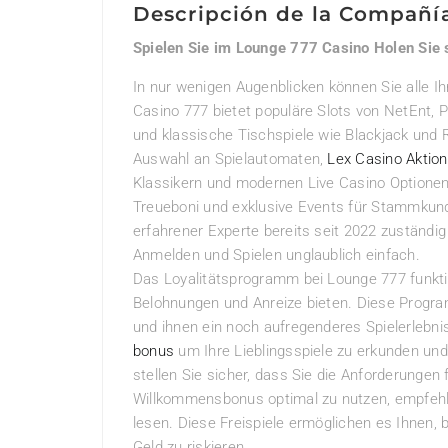
Descripción de la Compañí
Spielen Sie im Lounge 777 Casino Holen Sie
In nur wenigen Augenblicken können Sie alle Ih
Casino 777 bietet populäre Slots von NetEnt, P
und klassische Tischspiele wie Blackjack und 
Auswahl an Spielautomaten,
Lex Casino Aktio
Klassikern und modernen Live Casino Optionen. 
Treueboni und exklusive Events für Stammkunde
erfahrener Experte bereits seit 2022 zuständi
Anmelden und Spielen unglaublich einfach.
Das Loyalitätsprogramm bei Lounge 777 funktio
Belohnungen und Anreize bieten. Diese Progra
und ihnen ein noch aufregenderes Spielerlebni
bonus
um Ihre Lieblingsspiele zu erkunden und
stellen Sie sicher, dass Sie die Anforderungen
Willkommensbonus optimal zu nutzen, empfehle
lesen. Diese Freispiele ermöglichen es Ihnen,
Geld zu riskieren.