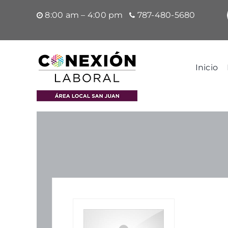
Saltar
8:00 am – 4:00 pm
787-480-5680
al
contenido
Inicio