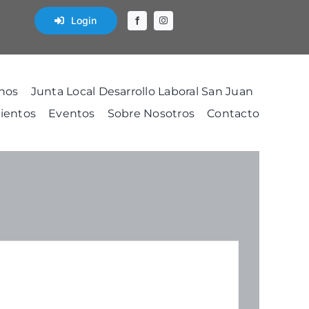
Login
nos
Junta Local Desarrollo Laboral San Juan
ientos
Eventos
Sobre Nosotros
Contacto