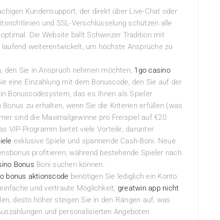
achigen Kundensupport, der direkt über Live-Chat oder
itsrichtlinien und SSL-Verschlüsselung schützen alle
ptimal. Die Website ballt Schweizer Tradition mit
 laufend weiterentwickelt, um höchste Ansprüche zu
n, den Sie in Anspruch nehmen möchten,
1go casino
ie eine Einzahlung mit dem Bonuscode, den Sie auf der
in Bonuscodesystem, das es Ihnen als Spieler
onus zu erhalten, wenn Sie die Kriterien erfüllen (was
rner sind die Maximalgewinne pro Freispiel auf €20
VIP-Programm bietet viele Vorteile, darunter
iele
exklusive Spiele und spannende Cash-Boni. Neue
nsbonus profitieren, während bestehende Spieler nach
sino Bonus
Boni suchen können.
no bonus aktionscode
benötigen Sie lediglich ein Konto.
 einfache und vertraute Möglichkeit,
greatwin app nicht
len, desto höher steigen Sie in den Rängen auf, was
 Auszahlungen und personalisierten Angeboten