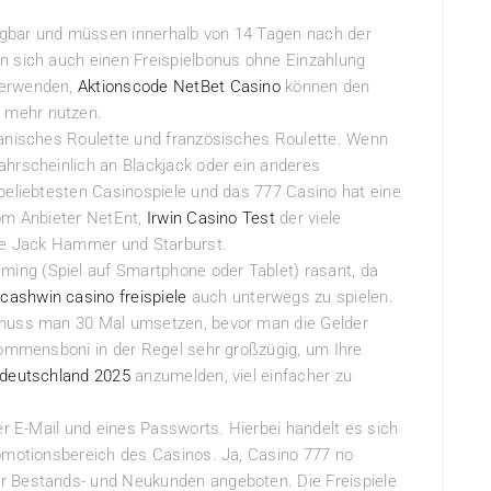
rfügbar und müssen innerhalb von 14 Tagen nach der
n sich auch einen Freispielbonus ohne Einzahlung
verwenden,
Aktionscode NetBet Casino
können den
 mehr nutzen.
kanisches Roulette und französisches Roulette. Wenn
ahrscheinlich an Blackjack oder ein anderes
 beliebtesten Casinospiele und das 777 Casino hat eine
vom Anbieter NetEnt,
Irwin Casino Test
der viele
wie Jack Hammer und Starburst.
ing (Spiel auf Smartphone oder Tablet) rasant, da
,
cashwin casino freispiele
auch unterwegs zu spielen.
 muss man 30 Mal umsetzen, bevor man die Gelder
lkommensboni in der Regel sehr großzügig, um Ihre
 deutschland 2025
anzumelden, viel einfacher zu
rer E-Mail und eines Passworts. Hierbei handelt es sich
romotionsbereich des Casinos. Ja, Casino 777 no
r Bestands- und Neukunden angeboten. Die Freispiele