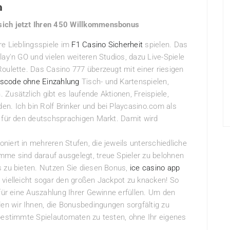
a
 sich jetzt Ihren 450 Willkommensbonus
re Lieblingsspiele im
F1 Casino Sicherheit
spielen. Das
lay'n GO und vielen weiteren Studios, dazu Live-Spiele
Roulette. Das Casino 777 überzeugt mit einer riesigen
nscode ohne Einzahlung
Tisch- und Kartenspielen,
Zusätzlich gibt es laufende Aktionen, Freispiele,
n. Ich bin Rolf Brinker und bei Playcasino.com als
g für den deutschsprachigen Markt. Damit wird
niert in mehreren Stufen, die jeweils unterschiedliche
mme sind darauf ausgelegt, treue Spieler zu belohnen
s zu bieten. Nutzen Sie diesen Bonus,
ice casino app
 vielleicht sogar den großen Jackpot zu knacken! So
 für eine Auszahlung Ihrer Gewinne erfüllen. Um den
n wir Ihnen, die Bonusbedingungen sorgfältig zu
 bestimmte Spielautomaten zu testen, ohne Ihr eigenes