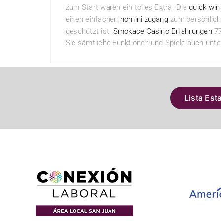
zum Start waren ein tolles Extra. Die
quick win
einen einfachen
nomini zugang
zum persönlich
geschützt ist.
Smokace Casino Erfahrungen
77
Sie sämtliche Funktionen und Spiele auch unter
Lista Est