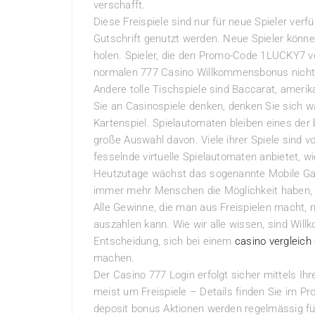
verschafft.
Diese Freispiele sind nur für neue Spieler ve
Gutschrift genutzt werden. Neue Spieler könne
holen. Spieler, die den Promo-Code 1LUCKY7 
normalen 777 Casino Willkommensbonus nicht
Andere tolle Tischspiele sind Baccarat, ameri
Sie an Casinospiele denken, denken Sie sich w
Kartenspiel. Spielautomaten bleiben eines der
große Auswahl davon. Viele ihrer Spiele sind 
fesselnde virtuelle Spielautomaten anbietet, 
Heutzutage wächst das sogenannte Mobile Gam
immer mehr Menschen die Möglichkeit haben
Alle Gewinne, die man aus Freispielen macht,
auszahlen kann. Wie wir alle wissen, sind Wil
Entscheidung, sich bei einem
casino vergleich
machen.
Der Casino 777 Login erfolgt sicher mittels Ih
meist um Freispiele – Details finden Sie im P
deposit bonus Aktionen werden regelmässig fü