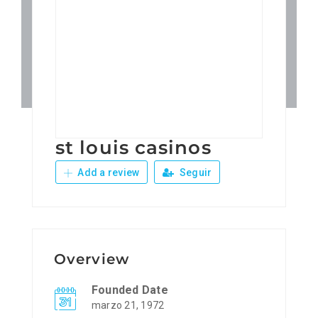
Patronos
Junta Local Desarrollo 
Adiestramientos
st louis casinos
Eventos
Add a review
Seguir
Sobre Nosotros
Contacto
Overview
Founded Date
marzo 21, 1972