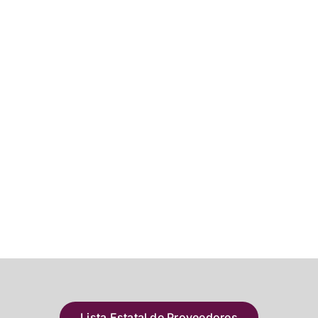
Lista Estatal de Proveedores