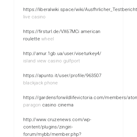
https://liberalwiki.space/wiki/Ausfhrlicher_Testberi
live casino
https://firsturl.de/VX67MCi
american
roulette
wheel
http://amur.1gb.ua/user/viseturkey4/
island view casino gulfport
https://apunto.it/user/profile/963507
blackjack phone
https://gardensforwildlifevictoria.com/members/ato
paragon
casino cinema
http://www.cruzenews.com/wp-
content/plugins/zingiri-
forum/mybb/member.php?