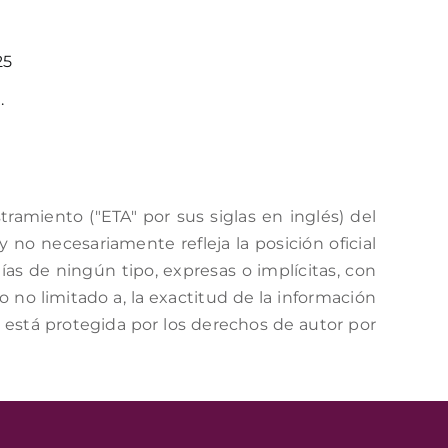
25
.
amiento ("ETA" por sus siglas en inglés) del
no necesariamente refleja la posición oficial
as de ningún tipo, expresas o implícitas, con
o no limitado a, la exactitud de la información
a está protegida por los derechos de autor por