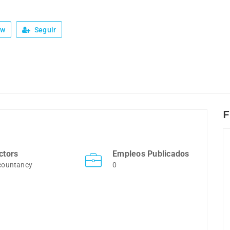
a
ew
Seguir
F
ctors
Empleos Publicados
countancy
0