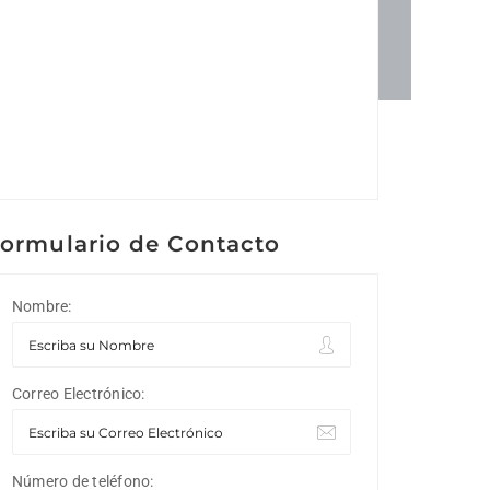
ormulario de Contacto
Nombre:
Correo Electrónico:
Número de teléfono: