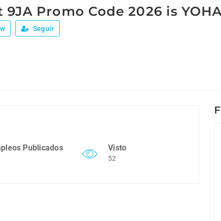
t 9JA Promo Code 2026 is YOH
ew
Seguir
F
pleos Publicados
Visto
52