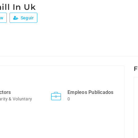
ll In Uk
ew
Seguir
F
ctors
Empleos Publicados
rity & Voluntary
0