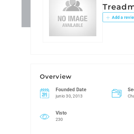
Treadmi
Add a revi
Overview
Founded Date
Se
junio 30, 2013
Cha
Visto
230