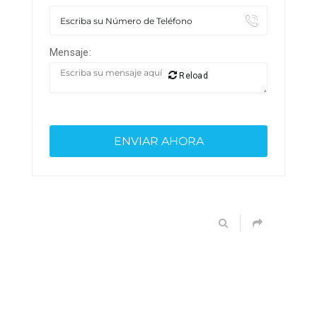
Mensaje:
Reload