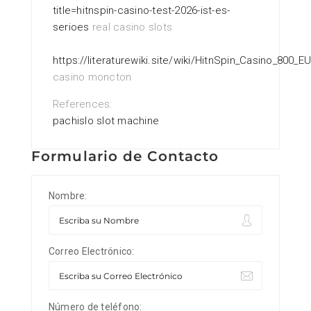
title=hitnspin-casino-test-2026-ist-es-
serioes
real casino slots
https://literaturewiki.site/wiki/HitnSpin_Casino_
casino moncton
References:
pachislo slot machine
Formulario de Contacto
Nombre:
Correo Electrónico:
Número de teléfono: