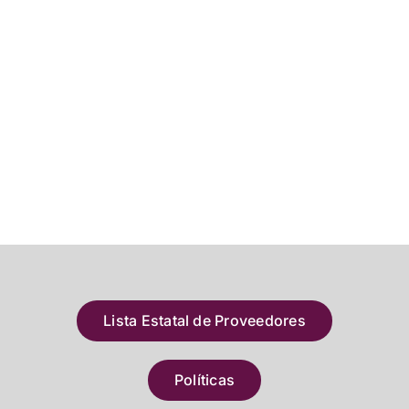
Lista Estatal de Proveedores
Políticas