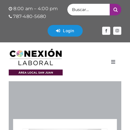
Saltar
Buscar:
8:00 am – 4:00 pm
al
787-480-5680
contenido
Login
Toggle
Navigat
Inicio
Empleos Disponibles
Servicios de Empleos