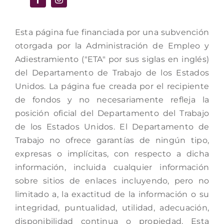
Esta página fue financiada por una subvención
otorgada por la Administración de Empleo y
Adiestramiento ("ETA" por sus siglas en inglés)
del Departamento de Trabajo de los Estados
Unidos. La página fue creada por el recipiente
de fondos y no necesariamente refleja la
posición oficial del Departamento del Trabajo
de los Estados Unidos. El Departamento de
Trabajo no ofrece garantías de ningún tipo,
expresas o implícitas, con respecto a dicha
información, incluida cualquier información
sobre sitios de enlaces incluyendo, pero no
limitado a, la exactitud de la información o su
integridad, puntualidad, utilidad, adecuación,
disponibilidad continua o propiedad. Esta