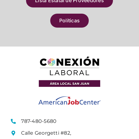
Lista Estatal de Proveedores
Políticas
787-480-5680
Calle Georgetti #82,