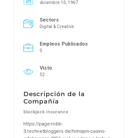
diciembre 10, 1967
Sectors
Digital & Creative
Empleos Publicados
0
Visto
52
Descripción de la
Compañía
blackjack insurance
https://page-robb-
3.technetbloggers.de/hitnspin-casino-