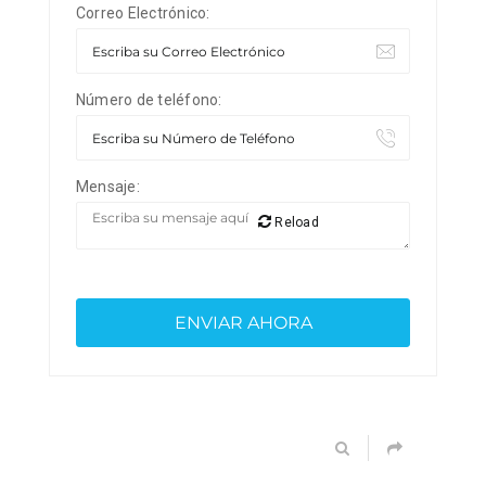
Correo Electrónico:
Número de teléfono:
Mensaje:
Reload