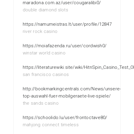
maradona.com.az/user/cougaralibi0/
double diamond slots
https://namumeistras.lt/user/profile/12847
river rock casino
https://moiafazenda.ru/user/cordwish0/
winstar world casino
https://literaturewiki.site/wiki/HitnSpin_Casino_Tes
san francisco casinos
http://bookmarkingcentrals.com/News/unsere-
top-auswahl-fuer-mobilgeraete-live-spiele/
the sands casino
https://schoolido.lu/user/frontoctave80/
mahjong connect timeless