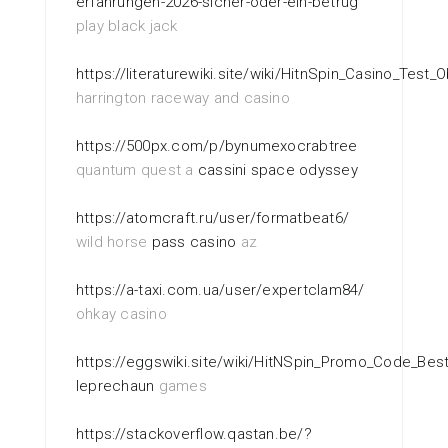
erfahrungen-2026-sicher-oder-ein-betrug
play black jack
https://literaturewiki.site/wiki/HitnSpin_Casino_Tes
harrington raceway and casino
https://500px.com/p/bynumexocrabtree
quantum quest a
cassini space
odyssey
https://atomcraft.ru/user/formatbeat6/
wild horse
pass casino
az
https://a-taxi.com.ua/user/expertclam84/
ohkay casino
https://eggswiki.site/wiki/HitNSpin_Promo_Code_Bes
leprechaun
games
https://stackoverflow.qastan.be/?