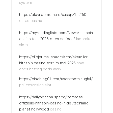
system
https://atavi.com/share/xussjrz1n2f60
dallas casino
https://myreadinglists.com/News/hitnspin-
casino-test-2026-ist-es-serioes/
ladbrokes
slots
https://clipjournal.space/item/aktueller-
hitnspin-casino-test-im-mai-2026
how
does betting odds work
https://cineblog01.rest/user/toothlaugh4/
pci expansion slot
https://dailybeacon.space/item/das-
offizielle-hitnspin-casino-in-deutschland
planet hollywood
casino