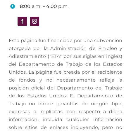
8:00 a.m. – 4:00 p.m.
Esta página fue financiada por una subvención
otorgada por la Administración de Empleo y
Adiestramiento ("ETA" por sus siglas en inglés)
del Departamento de Trabajo de los Estados
Unidos. La página fue creada por el recipiente
de fondos y no necesariamente refleja la
posición oficial del Departamento del Trabajo
de los Estados Unidos. El Departamento de
Trabajo no ofrece garantías de ningún tipo,
expresas o implícitas, con respecto a dicha
información, incluida cualquier información
sobre sitios de enlaces incluyendo, pero no