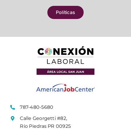
Políticas
787-480-5680
Calle Georgetti #82,
Río Piedras PR 00925