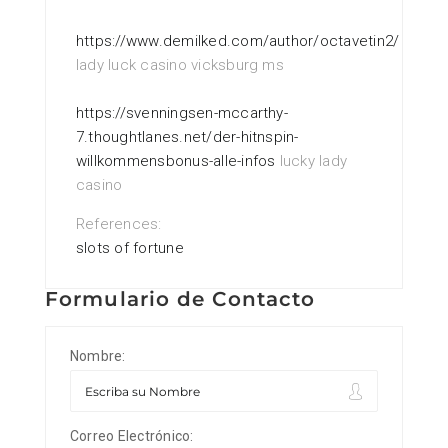
https://www.demilked.com/author/octavetin2/
lady luck casino vicksburg ms
https://svenningsen-mccarthy-
7.thoughtlanes.net/der-hitnspin-
willkommensbonus-alle-infos
lucky lady
casino
References:
slots of fortune
Formulario de Contacto
Nombre:
Correo Electrónico: