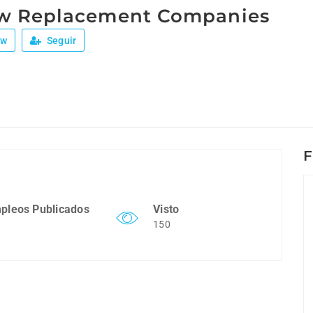
w Replacement Companies
ew
Seguir
F
pleos Publicados
Visto
150