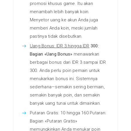
promosi khusus game. Itu akan
menambah lebih banyak koin.
Menyetor uang ke akun Anda juga
memberi Anda koin, meski jumlah
pastinya tidak disebutkan.
Uang Bonus: IDR 3 hingga IDR
300:
Bagian «Uang Bonus»
menawarkan
berbagai bonus dari IDR 3 sampai IDR
300. Anda perlu poin pemain untuk
menukarkan bonus ini. Sistemnya
sederhana—semakin sering bermain,
semakin banyak poin, dan semakin
banyak uang tunai untuk dimainkan.
Putaran Gratis: 10 hingga 160 Putaran:
Bagian «Putaran Gratis»
memungkinkan Anda menukar poin