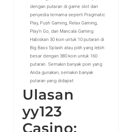
dengan putaran di game slot dari
penyedia ternama seperti Pragmatic
Play, Push Gaming, Relax Gaming,
Play’n Go, dan Mancala Gaming.
Habiskan 30 koin untuk 10 putaran di
Big Bass Splash atau pilih yang lebih
besar dengan 380 koin untuk 160
putaran. Semakin banyak poin yang
Anda gunakan, semakin banyak
putaran yang didapat.
Ulasan
yy123
Casino: