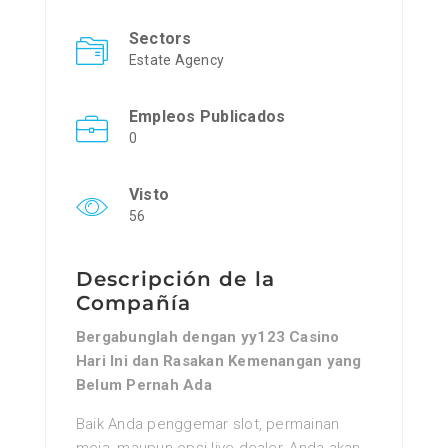
Sectors
Estate Agency
Empleos Publicados
0
Visto
56
Descripción de la
Compañía
Bergabunglah dengan yy123 Casino
Hari Ini dan Rasakan Kemenangan yang
Belum Pernah Ada
Baik Anda penggemar slot, permainan