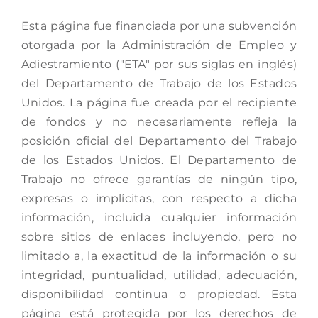
Esta página fue financiada por una subvención
otorgada por la Administración de Empleo y
Adiestramiento ("ETA" por sus siglas en inglés)
del Departamento de Trabajo de los Estados
Unidos. La página fue creada por el recipiente
de fondos y no necesariamente refleja la
posición oficial del Departamento del Trabajo
de los Estados Unidos. El Departamento de
Trabajo no ofrece garantías de ningún tipo,
expresas o implícitas, con respecto a dicha
información, incluida cualquier información
sobre sitios de enlaces incluyendo, pero no
limitado a, la exactitud de la información o su
integridad, puntualidad, utilidad, adecuación,
disponibilidad continua o propiedad. Esta
página está protegida por los derechos de