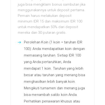
juga bisa mengklaim bonus sambutan jika
menggunakannya untuk deposit pertama.
Pemain harus melakukan deposit
minimum IDR 15 dan maksimum IDR 100
untuk mendapatkan 50% dari deposit
mereka dan 30 putaran gratis.
Perolehan Koin (1 koin = taruhan IDR
100): Anda mendapatkan koin dengan
memasang taruhan. Setiap IDR 100
yang Anda pertaruhkan, Anda
mendapat 1 koin. Taruhan yang lebih
besar atau taruhan yang menang bisa
menghasilkan lebih banyak koin.
Mengikuti turnamen dan menang juga
bisa menambah saldo koin Anda.
Perhatikan penawaran khusus atau