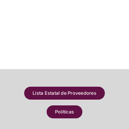
Lista Estatal de Proveedores
Políticas