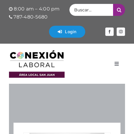
Saltar
Buscar:
8:00 am – 4:00 pm
al
787-480-5680
contenido
Login
Toggle
Navigat
Inicio
Empleos Disponibles
Servicios de Empleos