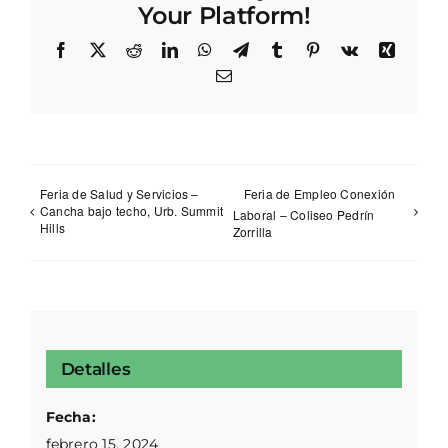
Your Platform!
Facebook
X
Reddit
LinkedIn
WhatsApp
Telegram
Tumblr
Pinterest
Vk
Xing
Correo
electrónico
Feria de Salud y Servicios –
Feria de Empleo Conexión
Cancha bajo techo, Urb. Summit
Laboral – Coliseo Pedrín
Hills
Zorrilla
Detalles
Fecha:
febrero 15, 2024