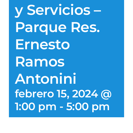
y Servicios –
Patronos
Parque Res.
Junta Local Desarrollo 
Ernesto
Adiestramientos
Ramos
Eventos
Antonini
Sobre Nosotros
febrero 15, 2024 @
Contacto
1:00 pm
-
5:00 pm