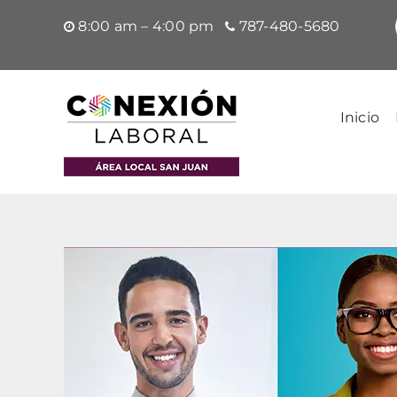
Saltar
8:00 am – 4:00 pm
787-480-5680
al
contenido
Inicio