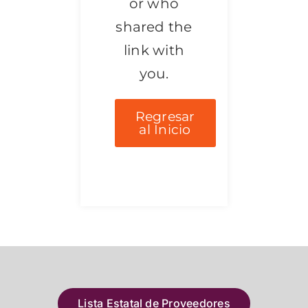
or who
shared the
link with
you.
Regresar
al Inicio
Lista Estatal de Proveedores