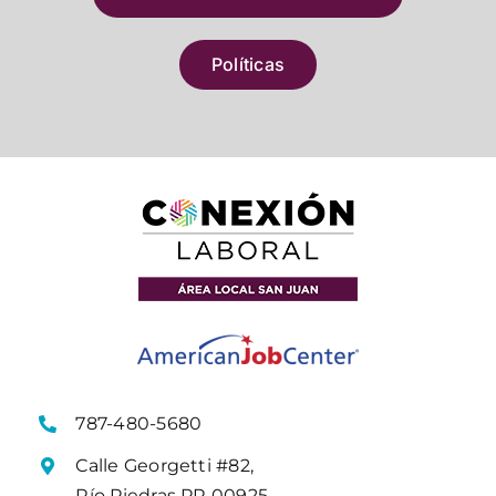
Políticas
787-480-5680
Calle Georgetti #82,
Río Piedras PR 00925