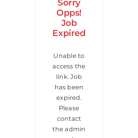
Sorry
Patronos
Opps!
Job
Junta Local Desarrollo 
Expired
Adiestramientos
Unable to
access the
Eventos
link. Job
Sobre Nosotros
has been
expired.
Contacto
Please
contact
the admin